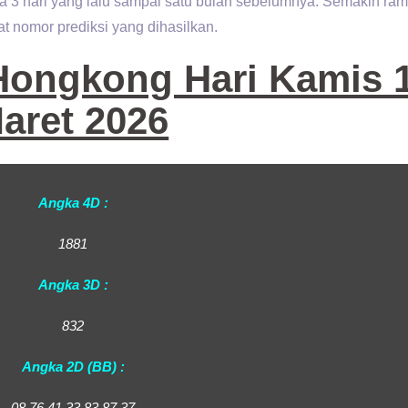
sa 3 hari yang lalu sampai satu bulan sebelumnya. Semakin ra
t nomor prediksi yang dihasilkan.
Hongkong Hari Kamis 
aret 2026
Angka 4D :
1881
Angka 3D :
832
Angka 2D (BB) :
08 76 41 33 83 87 37