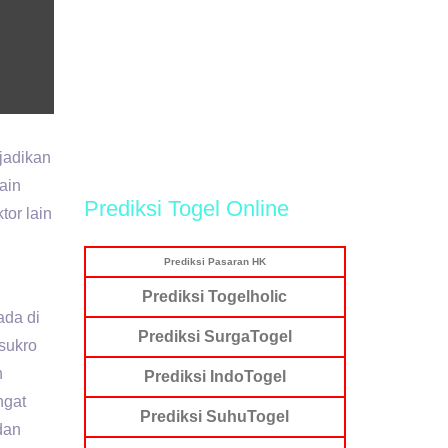
jadikan
ain
Prediksi Togel Online
tor lain
n
Prediksi Pasaran HK
Prediksi Togelholic
ada di
Prediksi SurgaTogel
sukro
h
Prediksi IndoTogel
ngat
Prediksi SuhuTogel
dan