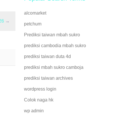
alcomarket
26
→
petchum
Prediksi taiwan mbah sukro
prediksi cambodia mbah sukro
prediksi taiwan duta 4d
prediksi mbah sukro camboja
prediksi taiwan archives
wordpress login
Colok naga hk
wp admin