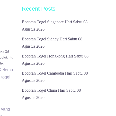
Recent Posts
Bocoran Togel Singapore Hari Sabtu 08
Agustus 2026
Bocoran Togel Sidney Hari Sabtu 08
Agustus 2026
gka 2d
Bocoran Togel Hongkong Hari Sabtu 08
colok jitu
Agustus 2026
 hk
 Ketemu
Bocoran Togel Cambodia Hari Sabtu 08
 togel
Agustus 2026
Bocoran Togel China Hari Sabtu 08
Agustus 2026
 yang