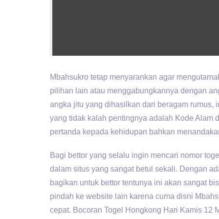
Mbahsukro tetap menyarankan agar mengutama
pilihan lain atau menggabungkannya dengan angk
angka jitu yang dihasilkan dari beragam rumus, in
yang tidak kalah pentingnya adalah Kode Alam da
pertanda kepada kehidupan bahkan menandakan b
Bagi bettor yang selalu ingin mencari nomor to
dalam situs yang sangat betul sekali. Dengan a
bagikan untuk bettor tentunya ini akan sangat 
pindah ke website lain karena cuma disni Mbah
cepat. Bocoran Togel Hongkong Hari Kamis 12 M