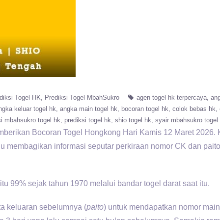
diksi Togel HK
Prediksi Togel MbahSukro
agen togel hk terpercaya
an
ngka keluar togel hk
angka main togel hk
bocoran togel hk
colok bebas hk
si mbahsukro togel hk
prediksi togel hk
shio togel hk
syair mbahsukro togel
mberikan Bocoran Togel Hongkong Hari Kamis 12 Maret 2026.
lalu membagikan informasi seputar perkiraan nomor CK dan paito
 jitu 99% sejak tahun 1970 melalui bandar togel darat saat itu.
ta keluaran sebelumnya (
paito
) untuk mendapatkan nomor main