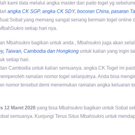
lah kami data melalui angka master dan paito togel yg sebelum
ari
angka CK SGP, angka CK SDY, bocoran China, pasaran Ta
Buat Sobat yang memang sangat senang bermain togel online
MbahSukro setiap hari nya.
an Mbahsukro bagikan untuk anda , Mbahsukro juga akan sela
ey, Taiwan, Cambodia dan Hongkong
untuk kalian yang ingin t
k setiap hari.
dan Cambodia untuk kalian semuanya. angka CK Togel ini past
memperoleh ramalan nomor togel selanjutnya. Anda bisa mengin
skan nomor tersebut demi menemukan ramalan angka keluaran t
s 12 Maret 2026
yang bisa Mbahsukro bagikan untuk Sobat sek
bat semuanya. Kunjungi Terus Situs Mbahsukro untuk menda