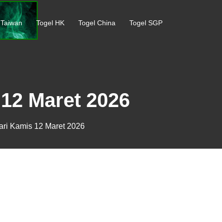
 Taiwan
Togel HK
Togel China
Togel SGP
12 Maret 2026
ri Kamis 12 Maret 2026