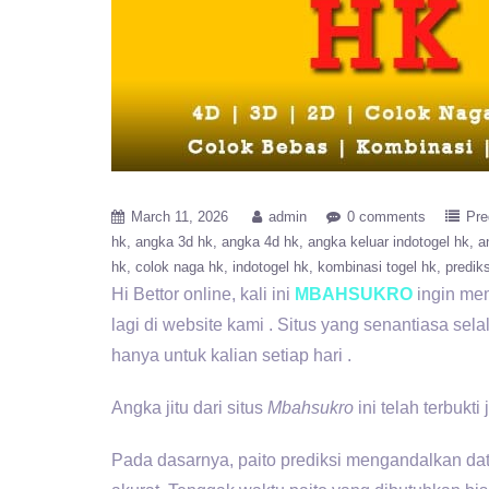
March 11, 2026
admin
0 comments
Pre
hk
angka 3d hk
angka 4d hk
angka keluar indotogel hk
a
hk
colok naga hk
indotogel hk
kombinasi togel hk
predik
Hi Bettor online, kali ini
MBAHSUKRO
ingin me
lagi di website kami . Situs yang senantiasa se
hanya untuk kalian setiap hari .
Angka jitu dari situs
Mbahsukro
ini telah terbukti
Pada dasarnya, paito prediksi mengandalkan da