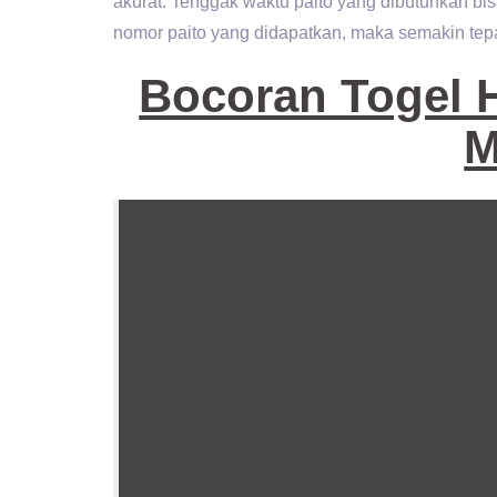
akurat. Tenggak waktu paito yang dibutuhkan bi
nomor paito yang didapatkan, maka semakin tepa
Bocoran Togel 
M