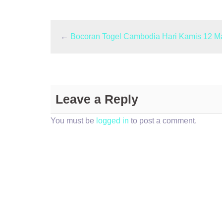
←
Bocoran Togel Cambodia Hari Kamis 12 M
Leave a Reply
You must be
logged in
to post a comment.