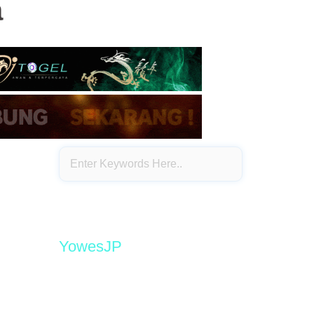
a
YowesJP