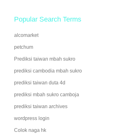
Popular Search Terms
alcomarket
petchum
Prediksi taiwan mbah sukro
prediksi cambodia mbah sukro
prediksi taiwan duta 4d
prediksi mbah sukro camboja
prediksi taiwan archives
wordpress login
Colok naga hk