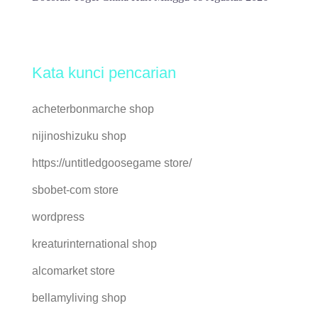
Kata kunci pencarian
acheterbonmarche shop
nijinoshizuku shop
https://untitledgoosegame store/
sbobet-com store
wordpress
kreaturinternational shop
alcomarket store
bellamyliving shop