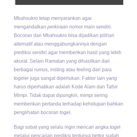
Mbahsukro tetap menyarankan agar
mengandalkan
perkiraan nomor main
sendiri.
Bocoran dari Mbahsukro bisa dijadikan pilihan
alternatif atau menggabungkannya dengan
prediksi sendiri agar memberikan hasil yang lebih
akurat. Selain Ramalan yang dihasilkan dari
berbagai rumus, insting atau feeling dari para
togeler juga sangat diperlukan. Faktor lain yang
harus diperhatikan adalah Kode Alam dan Tafsir
Mimpi. Tidak dapat dipungkiri, mimpi sering
memberikan pertanda terhadap kehidupan bahkan
penglihatan bocoran togel.
Bagi sobat yang selalu ingin mencari angka togel
melalui pencarian prediksi tentunya bettor sudah