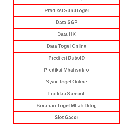
Prediksi SuhuTogel
Data SGP
Data HK
Data Togel Online
Prediksi Duta4D
Prediksi Mbahsukro
Syair Togel Online
Prediksi Sumesh
Bocoran Togel Mbah Ditog
Slot Gacor