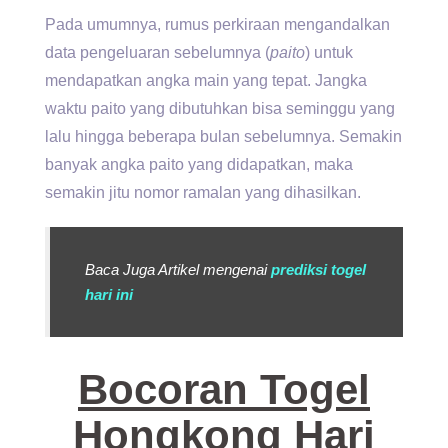
Pada umumnya, rumus perkiraan mengandalkan
data pengeluaran sebelumnya (
paito
) untuk
mendapatkan angka main yang tepat. Jangka
waktu paito yang dibutuhkan bisa seminggu yang
lalu hingga beberapa bulan sebelumnya. Semakin
banyak angka paito yang didapatkan, maka
semakin jitu nomor ramalan yang dihasilkan.
Baca Juga Artikel mengenai
prediksi togel
hari ini
Bocoran Togel
Hongkong Hari