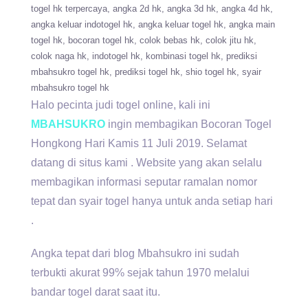
togel hk terpercaya
angka 2d hk
angka 3d hk
angka 4d hk
angka keluar indotogel hk
angka keluar togel hk
angka main
togel hk
bocoran togel hk
colok bebas hk
colok jitu hk
colok naga hk
indotogel hk
kombinasi togel hk
prediksi
mbahsukro togel hk
prediksi togel hk
shio togel hk
syair
mbahsukro togel hk
Halo pecinta judi togel online, kali ini
MBAHSUKRO
ingin membagikan Bocoran Togel
Hongkong Hari Kamis 11 Juli 2019. Selamat
datang di situs kami . Website yang akan selalu
membagikan informasi seputar ramalan nomor
tepat dan syair togel hanya untuk anda setiap hari
.
Angka tepat dari blog Mbahsukro ini sudah
terbukti akurat 99% sejak tahun 1970 melalui
bandar togel darat saat itu.