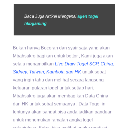
Baca Juga Artikel Mengenai
agen togel
hkbgaming
Bukan hanya Bocoran dan syair saja yang akan
Mbahsukro bagikan untuk bettor , Kami juga akan
selalu menampilkan
Live Draw Togel SGP, China,
Sidney, Taiwan, Kamboja dan HK
untuk sobat
yang ingin tahu dan melihat secara langsung
keluaran putaran togel untuk setiap hari.
Mbahsukro juga akan membagikan Data China
dan HK untuk sobat semuanya , Data Togel ini
tentunya akan sangat bisa anda jadikan panduan
untuk menemukan ramalan angka togel
selanjutnya. Sobat bisa melihat angka prediksi