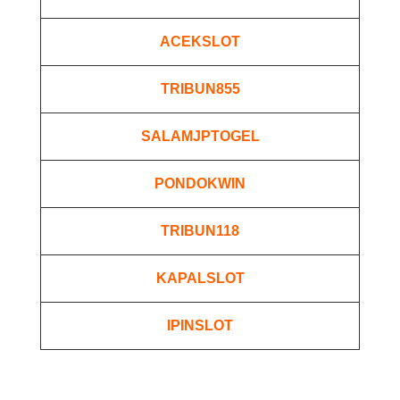
ACEKSLOT
TRIBUN855
SALAMJPTOGEL
PONDOKWIN
TRIBUN118
KAPALSLOT
IPINSLOT