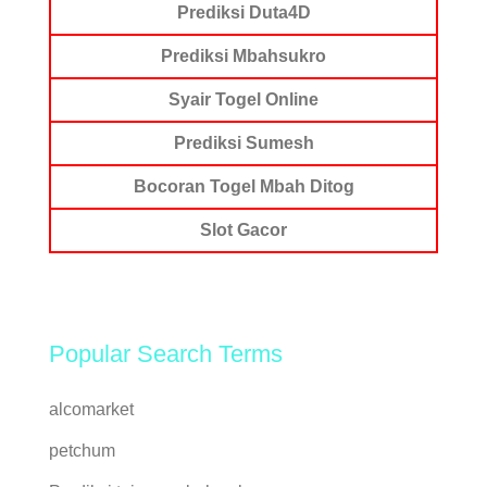
Prediksi Duta4D
Prediksi Mbahsukro
Syair Togel Online
Prediksi Sumesh
Bocoran Togel Mbah Ditog
Slot Gacor
Popular Search Terms
alcomarket
petchum