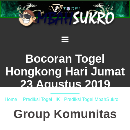
Bocoran Togel
Hongkong Hari Jumat
23 Agustus 2019
Home
/
Prediksi Togel HK
•
Prediksi Togel MbahSukro
/
Bocoran Togel Hongkong Hari Jumat 23 Agustus 2019
Group Komunitas