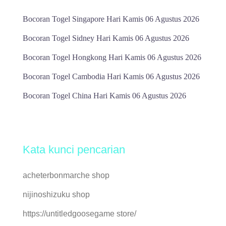
Bocoran Togel Singapore Hari Kamis 06 Agustus 2026
Bocoran Togel Sidney Hari Kamis 06 Agustus 2026
Bocoran Togel Hongkong Hari Kamis 06 Agustus 2026
Bocoran Togel Cambodia Hari Kamis 06 Agustus 2026
Bocoran Togel China Hari Kamis 06 Agustus 2026
Kata kunci pencarian
acheterbonmarche shop
nijinoshizuku shop
https://untitledgoosegame store/