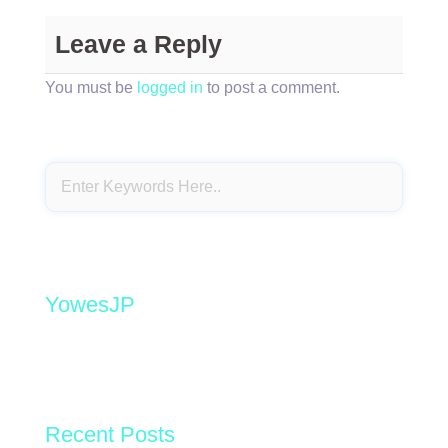
Leave a Reply
You must be
logged in
to post a comment.
YowesJP
Recent Posts