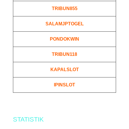
TRIBUN855
SALAMJPTOGEL
PONDOKWIN
TRIBUN118
KAPALSLOT
IPINSLOT
STATISTIK