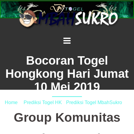
Bocoran Togel
Hongkong Hari Jumat
10 Mei 2019
Home
/
Prediksi Togel HK
•
Prediksi Togel MbahSukro
/
Bocoran Togel Hongkong Hari Jumat 10 Mei 2019
Group Komunitas