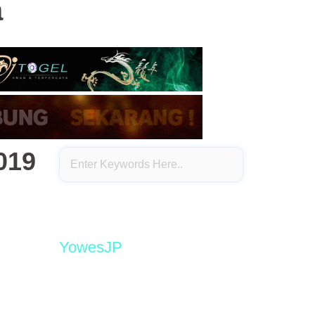
a
019
YowesJP