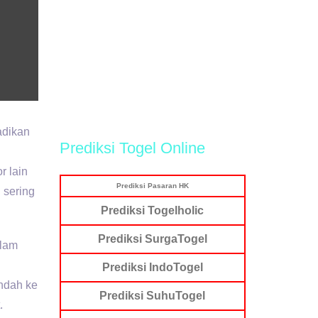
adikan
Prediksi Togel Online
r lain
Prediksi Pasaran HK
 sering
Prediksi Togelholic
Prediksi SurgaTogel
alam
Prediksi IndoTogel
indah ke
Prediksi SuhuTogel
.