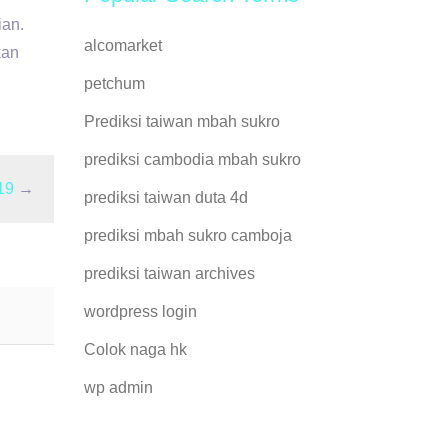
ian.
alcomarket
kan
petchum
Prediksi taiwan mbah sukro
prediksi cambodia mbah sukro
19
→
prediksi taiwan duta 4d
prediksi mbah sukro camboja
prediksi taiwan archives
wordpress login
Colok naga hk
wp admin