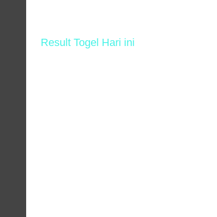
Result Togel Hari ini