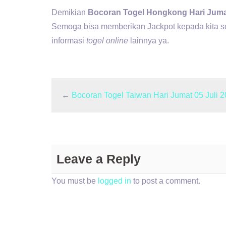
Demikian
Bocoran Togel Hongkong Hari Jumat
Semoga bisa memberikan Jackpot kepada kita 
informasi
togel online
lainnya ya.
←
Bocoran Togel Taiwan Hari Jumat 05 Juli 
Leave a Reply
You must be
logged in
to post a comment.