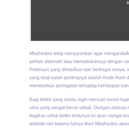
K
Mbahsukro tetap menyarankan agar mengandal
pilihan alternatif atau memadukannya dengan ram
Perkiraan yang dihasilkan dari berbagai rumus, in
yang tidak kalah pentingnya adalah Kode Alam da
memberikan peringatan terhadap kehidupan bahk
Bagi bettor yang selalu ingin mencari nomor tog
situs yang sangat benar sekali. Dengan adanya 
bagikan untuk bettor tentunya ini akan sangat
website lain karena hanya disni Mbahsukro aka