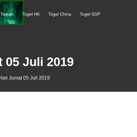
 Taiwan
Togel HK
Togel China
Togel SGP
05 Juli 2019
ri Jumat 05 Juli 2019