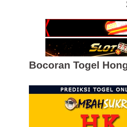
Bocoran Togel Hong