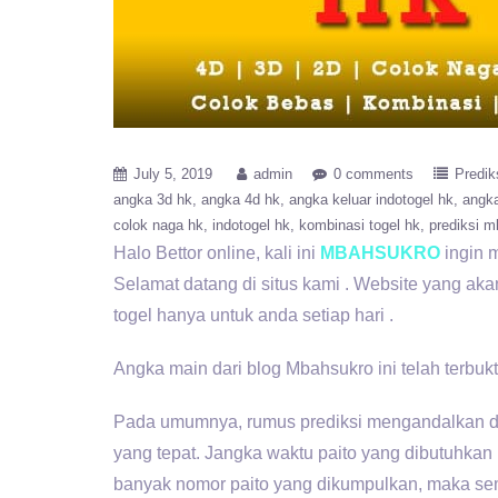
July 5, 2019
admin
0 comments
Predik
angka 3d hk
angka 4d hk
angka keluar indotogel hk
angka
colok naga hk
indotogel hk
kombinasi togel hk
prediksi m
Halo Bettor online, kali ini
MBAHSUKRO
ingin 
Selamat datang di situs kami . Website yang ak
togel hanya untuk anda setiap hari .
Angka main dari blog Mbahsukro ini telah terbukt
Pada umumnya, rumus prediksi mengandalkan d
yang tepat. Jangka waktu paito yang dibutuhka
banyak nomor paito yang dikumpulkan, maka sem