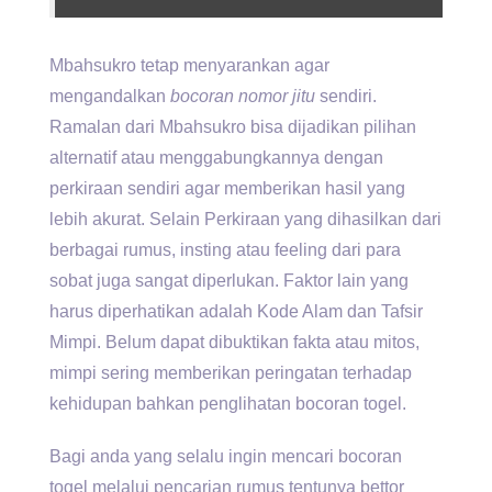
Mbahsukro tetap menyarankan agar
mengandalkan
bocoran nomor jitu
sendiri.
Ramalan dari Mbahsukro bisa dijadikan pilihan
alternatif atau menggabungkannya dengan
perkiraan sendiri agar memberikan hasil yang
lebih akurat. Selain Perkiraan yang dihasilkan dari
berbagai rumus, insting atau feeling dari para
sobat juga sangat diperlukan. Faktor lain yang
harus diperhatikan adalah Kode Alam dan Tafsir
Mimpi. Belum dapat dibuktikan fakta atau mitos,
mimpi sering memberikan peringatan terhadap
kehidupan bahkan penglihatan bocoran togel.
Bagi anda yang selalu ingin mencari bocoran
togel melalui pencarian rumus tentunya bettor