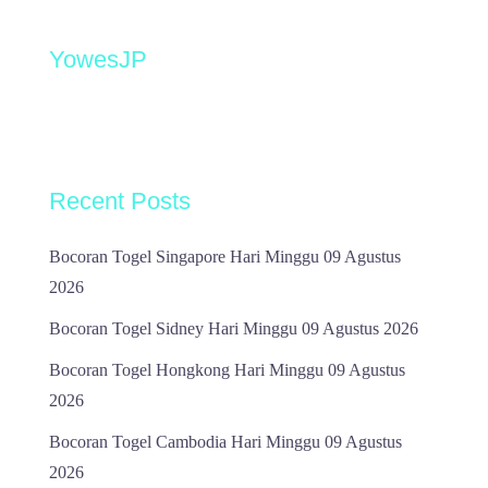
YowesJP
Recent Posts
Bocoran Togel Singapore Hari Minggu 09 Agustus
2026
Bocoran Togel Sidney Hari Minggu 09 Agustus 2026
Bocoran Togel Hongkong Hari Minggu 09 Agustus
2026
Bocoran Togel Cambodia Hari Minggu 09 Agustus
2026