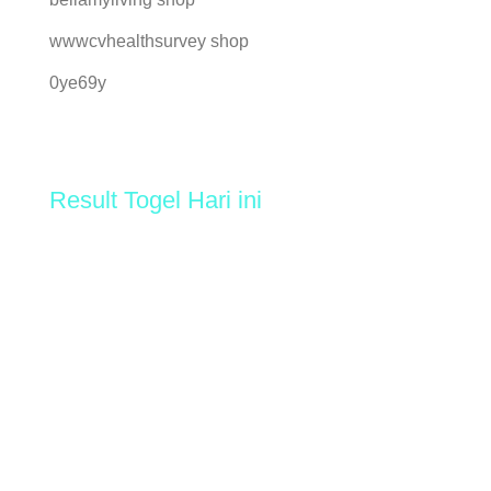
wwwcvhealthsurvey shop
0ye69y
Result Togel Hari ini