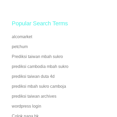
Popular Search Terms
alcomarket
petchum
Prediksi taiwan mbah sukro
prediksi cambodia mbah sukro
prediksi taiwan duta 4d
prediksi mbah sukro camboja
prediksi taiwan archives
wordpress login
Colok naga hk