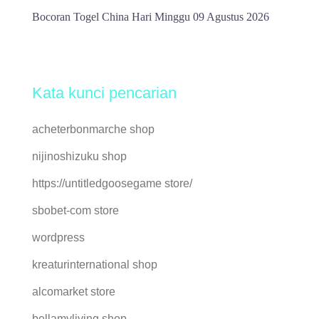
Bocoran Togel China Hari Minggu 09 Agustus 2026
Kata kunci pencarian
acheterbonmarche shop
nijinoshizuku shop
https://untitledgoosegame store/
sbobet-com store
wordpress
kreaturinternational shop
alcomarket store
bellamyliving shop