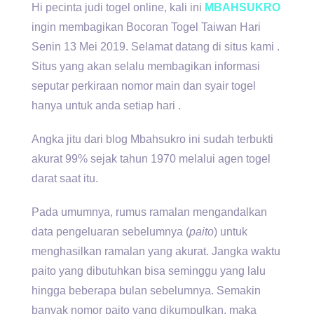
Hi pecinta judi togel online, kali ini
MBAHSUKRO
ingin membagikan Bocoran Togel Taiwan Hari
Senin 13 Mei 2019. Selamat datang di situs kami .
Situs yang akan selalu membagikan informasi
seputar perkiraan nomor main dan syair togel
hanya untuk anda setiap hari .
Angka jitu dari blog Mbahsukro ini sudah terbukti
akurat 99% sejak tahun 1970 melalui agen togel
darat saat itu.
Pada umumnya, rumus ramalan mengandalkan
data pengeluaran sebelumnya (
paito
) untuk
menghasilkan ramalan yang akurat. Jangka waktu
paito yang dibutuhkan bisa seminggu yang lalu
hingga beberapa bulan sebelumnya. Semakin
banyak nomor paito yang dikumpulkan, maka