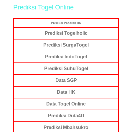
Prediksi Togel Online
Prediksi Pasaran HK
Prediksi Togelholic
Prediksi SurgaTogel
Prediksi IndoTogel
Prediksi SuhuTogel
Data SGP
Data HK
Data Togel Online
Prediksi Duta4D
Prediksi Mbahsukro