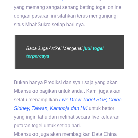
yang memang sangat senang betting togel online
dengan pasaran ini silahkan terus mengunjungi
situs MbahSukro setiap hari nya.
Baca Juga Artikel Mengenai
judi togel
terpercaya
Bukan hanya Prediksi dan syair saja yang akan
Mbahsukro bagikan untuk anda , Kami juga akan
selalu menampilkan
Live Draw Togel SGP, China,
Sidney, Taiwan, Kamboja dan HK
untuk bettor
yang ingin tahu dan melihat secara live keluaran
putaran togel untuk setiap hari.
Mbahsukro juga akan membagikan Data China