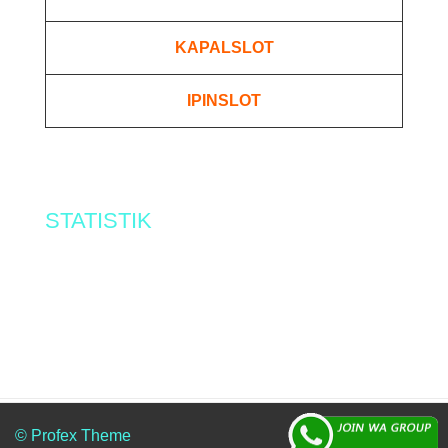
KAPALSLOT
IPINSLOT
STATISTIK
© Profex Theme