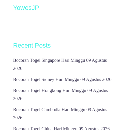
YowesJP
Recent Posts
Bocoran Togel Singapore Hari Minggu 09 Agustus
2026
Bocoran Togel Sidney Hari Minggu 09 Agustus 2026
Bocoran Togel Hongkong Hari Minggu 09 Agustus
2026
Bocoran Togel Cambodia Hari Minggu 09 Agustus
2026
Bocoran Togel China Hari Minggu 09 Agustus 2026