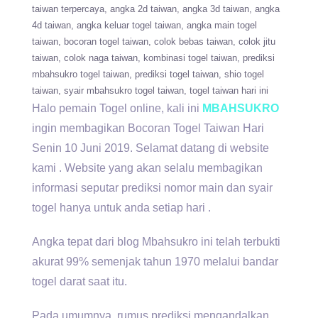
taiwan terpercaya
angka 2d taiwan
angka 3d taiwan
angka
4d taiwan
angka keluar togel taiwan
angka main togel
taiwan
bocoran togel taiwan
colok bebas taiwan
colok jitu
taiwan
colok naga taiwan
kombinasi togel taiwan
prediksi
mbahsukro togel taiwan
prediksi togel taiwan
shio togel
taiwan
syair mbahsukro togel taiwan
togel taiwan hari ini
Halo pemain Togel online, kali ini
MBAHSUKRO
ingin membagikan Bocoran Togel Taiwan Hari
Senin 10 Juni 2019. Selamat datang di website
kami . Website yang akan selalu membagikan
informasi seputar prediksi nomor main dan syair
togel hanya untuk anda setiap hari .
Angka tepat dari blog Mbahsukro ini telah terbukti
akurat 99% semenjak tahun 1970 melalui bandar
togel darat saat itu.
Pada umumnya, rumus prediksi mengandalkan