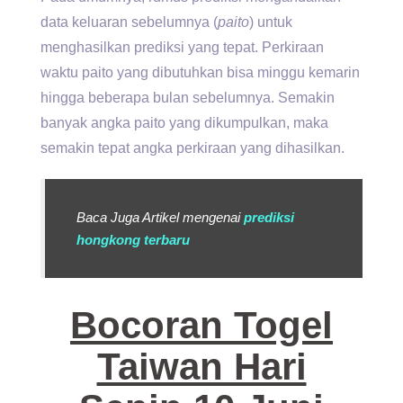
data keluaran sebelumnya (
paito
) untuk
menghasilkan prediksi yang tepat. Perkiraan
waktu paito yang dibutuhkan bisa minggu kemarin
hingga beberapa bulan sebelumnya. Semakin
banyak angka paito yang dikumpulkan, maka
semakin tepat angka perkiraan yang dihasilkan.
Baca Juga Artikel mengenai
prediksi
hongkong terbaru
Bocoran Togel
Taiwan Hari