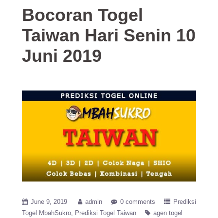
Bocoran Togel
Taiwan Hari Senin 10
Juni 2019
June 9, 2019
admin
0 comments
Prediksi
Togel MbahSukro
Prediksi Togel Taiwan
agen togel