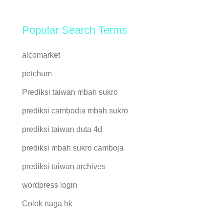
Popular Search Terms
alcomarket
petchum
Prediksi taiwan mbah sukro
prediksi cambodia mbah sukro
prediksi taiwan duta 4d
prediksi mbah sukro camboja
prediksi taiwan archives
wordpress login
Colok naga hk