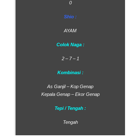
0
Shio :
AYAM
Colok Naga :
2 – 7 – 1
Kombinasi :
As Ganjil – Kop Genap
Kepala Genap – Ekor Genap
Tepi / Tengah :
Tengah