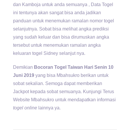
dan Kamboja untuk anda semuanya , Data Togel
ini tentunya akan sangat bisa anda jadikan
panduan untuk menemukan ramalan nomor togel
selanjutnya. Sobat bisa melihat angka prediksi
yang sudah keluar dan bisa dirumuskan angka
tersebut untuk menemukan ramalan angka
keluaran togel Sidney selanjut nya.
Demikian
Bocoran Togel Taiwan Hari Senin 10
Juni 2019
yang bisa Mbahsukro berikan untuk
sobat sekalian. Semoga dapat memberikan
Jackpot kepada sobat semuanya. Kunjungi Terus
Website Mbahsukro untuk mendapatkan informasi
togel online
lainnya ya.