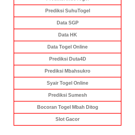
Prediksi SuhuTogel
Data SGP
Data HK
Data Togel Online
Prediksi Duta4D
Prediksi Mbahsukro
Syair Togel Online
Prediksi Sumesh
Bocoran Togel Mbah Ditog
Slot Gacor