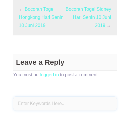
←
Bocoran Togel
Bocoran Togel Sidney
Hongkong Hari Senin
Hari Senin 10 Juni
10 Juni 2019
2019
→
Leave a Reply
You must be
logged in
to post a comment.