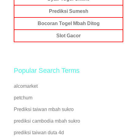
Prediksi Sumesh
Bocoran Togel Mbah Ditog
Slot Gacor
Popular Search Terms
alcomarket
petchum
Prediksi taiwan mbah sukro
prediksi cambodia mbah sukro
prediksi taiwan duta 4d