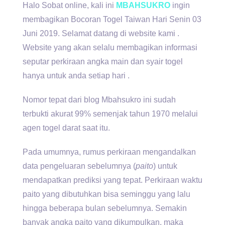
Halo Sobat online, kali ini
MBAHSUKRO
ingin
membagikan Bocoran Togel Taiwan Hari Senin 03
Juni 2019. Selamat datang di website kami .
Website yang akan selalu membagikan informasi
seputar perkiraan angka main dan syair togel
hanya untuk anda setiap hari .
Nomor tepat dari blog Mbahsukro ini sudah
terbukti akurat 99% semenjak tahun 1970 melalui
agen togel darat saat itu.
Pada umumnya, rumus perkiraan mengandalkan
data pengeluaran sebelumnya (
paito
) untuk
mendapatkan prediksi yang tepat. Perkiraan waktu
paito yang dibutuhkan bisa seminggu yang lalu
hingga beberapa bulan sebelumnya. Semakin
banyak angka paito yang dikumpulkan, maka