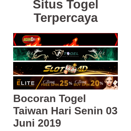
Situs Togel
Terpercaya
Bocoran Togel
Taiwan Hari Senin 03
Juni 2019