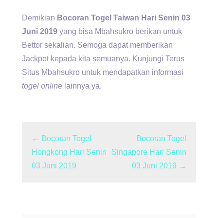
Demikian
Bocoran Togel Taiwan Hari Senin 03
Juni 2019
yang bisa Mbahsukro berikan untuk
Bettor sekalian. Semoga dapat memberikan
Jackpot kepada kita semuanya. Kunjungi Terus
Situs Mbahsukro untuk mendapatkan informasi
togel online
lainnya ya.
←
Bocoran Togel
Bocoran Togel
Hongkong Hari Senin
Singapore Hari Senin
03 Juni 2019
03 Juni 2019
→