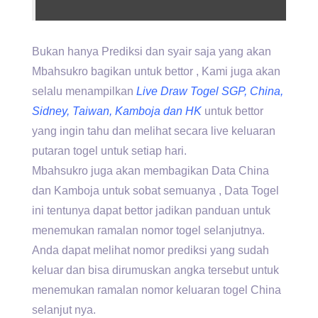
Bukan hanya Prediksi dan syair saja yang akan
Mbahsukro bagikan untuk bettor , Kami juga akan
selalu menampilkan
Live Draw Togel SGP, China,
Sidney, Taiwan, Kamboja dan HK
untuk bettor
yang ingin tahu dan melihat secara live keluaran
putaran togel untuk setiap hari.
Mbahsukro juga akan membagikan Data China
dan Kamboja untuk sobat semuanya , Data Togel
ini tentunya dapat bettor jadikan panduan untuk
menemukan ramalan nomor togel selanjutnya.
Anda dapat melihat nomor prediksi yang sudah
keluar dan bisa dirumuskan angka tersebut untuk
menemukan ramalan nomor keluaran togel China
selanjut nya.