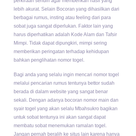
perkiraan sendiri agar memberikan hasil yang
lebih akurat. Selain Bocoran yang dihasilkan dari
berbagai rumus, insting atau feeling dari para
sobat juga sangat diperlukan. Faktor lain yang
harus diperhatikan adalah Kode Alam dan Tafsir
Mimpi. Tidak dapat dipungkiri, mimpi sering
memberikan peringatan terhadap kehidupan
bahkan penglihatan nomor togel.
Bagi anda yang selalu ingin mencari nomor togel
melalui pencarian rumus tentunya bettor sudah
berada di dalam website yang sangat benar
sekali. Dengan adanya bocoran nomor main dan
syair togel yang akan selalu Mbahsukro bagikan
untuk sobat tentunya ini akan sangat dapat
membatu sobat menemukan ramalan togel.
Jangan pernah beralih ke situs lain karena hanya