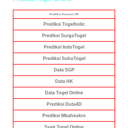
Prediksi Pasaran HK
Prediksi Togelholic
Prediksi SurgaTogel
Prediksi IndoTogel
Prediksi SuhuTogel
Data SGP
Data HK
Data Togel Online
Prediksi Duta4D
Prediksi Mbahsukro
Syair Togel Online