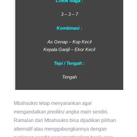
Colok Naga :
3 – 3 – 7
Kombinasi :
As Genap – Kop Kecil
Kepala Ganjil – Ekor Kecil
Tepi / Tengah :
Tengah
Mbahsukro tetap menyarankan agar
mengandalkan
prediksi angka main
sendiri.
Ramalan dari Mbahsukro bisa dijadikan pilihan
alternatif atau menggabungkannya dengan