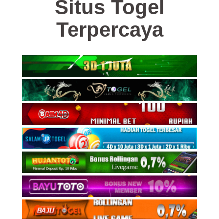
Situs Togel
Terpercaya