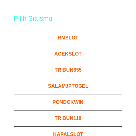
Pilih Situsmu
RMSLOT
ACEKSLOT
TRIBUN855
SALAMJPTOGEL
PONDOKWIN
TRIBUN118
KAPALSLOT