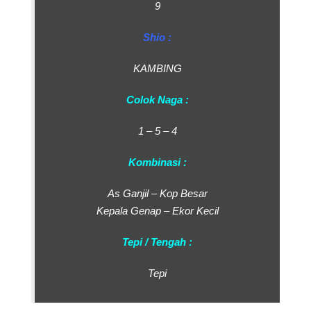
9
Shio :
KAMBING
Colok Naga :
1 – 5 – 4
Kombinasi :
As Ganjil – Kop Besar
Kepala Genap – Ekor Kecil
Tepi / Tengah :
Tepi