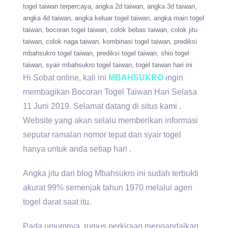
togel taiwan terpercaya
angka 2d taiwan
angka 3d taiwan
angka 4d taiwan
angka keluar togel taiwan
angka main togel
taiwan
bocoran togel taiwan
colok bebas taiwan
colok jitu
taiwan
colok naga taiwan
kombinasi togel taiwan
prediksi
mbahsukro togel taiwan
prediksi togel taiwan
shio togel
taiwan
syair mbahsukro togel taiwan
togel taiwan hari ini
Hi Sobat online, kali ini
MBAHSUKRO
ingin
membagikan Bocoran Togel Taiwan Hari Selasa
11 Juni 2019. Selamat datang di situs kami .
Website yang akan selalu memberikan informasi
seputar ramalan nomor tepat dan syair togel
hanya untuk anda setiap hari .
Angka jitu dari blog Mbahsukro ini sudah terbukti
akurat 99% semenjak tahun 1970 melalui agen
togel darat saat itu.
Pada umumnya, rumus perkiraan mengandalkan