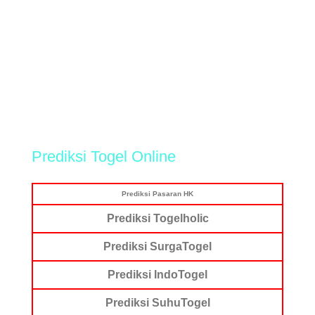
Prediksi Togel Online
Prediksi Pasaran HK
Prediksi Togelholic
Prediksi SurgaTogel
Prediksi IndoTogel
Prediksi SuhuTogel