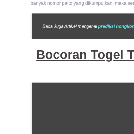
banyak nomor paito yang dikumpulkan, maka sem
Baca Juga Artikel mengenai
prediksi hongkon
Bocoran Togel T