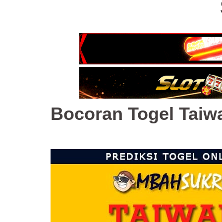
Bocoran Togel Taiwa