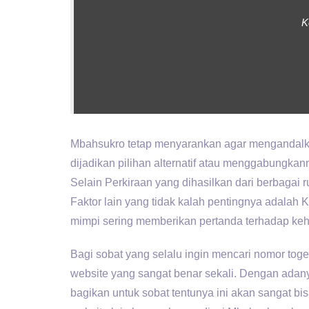
K
Mbahsukro tetap menyarankan agar mengandal
dijadikan pilihan alternatif atau menggabungkan
Selain Perkiraan yang dihasilkan dari berbagai ru
Faktor lain yang tidak kalah pentingnya adalah K
mimpi sering memberikan pertanda terhadap keh
Bagi sobat yang selalu ingin mencari nomor tog
website yang sangat benar sekali. Dengan adany
bagikan untuk sobat tentunya ini akan sangat b