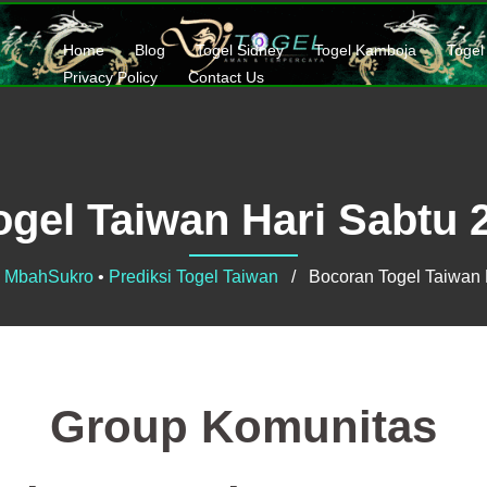
Home
Blog
Togel Sidney
Togel Kamboja
Togel
Privacy Policy
Contact Us
gel Taiwan Hari Sabtu 2
l MbahSukro
•
Prediksi Togel Taiwan
/ Bocoran Togel Taiwan H
Group Komunitas