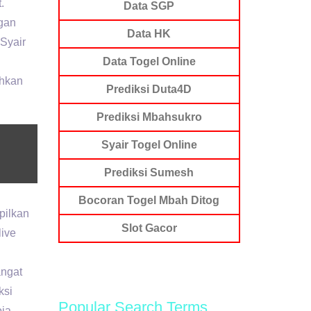
.
Data SGP
ngan
Data HK
Syair
Data Togel Online
ahkan
Prediksi Duta4D
Prediksi Mbahsukro
Syair Togel Online
Prediksi Sumesh
Bocoran Togel Mbah Ditog
pilkan
Slot Gacor
live
angat
ksi
Popular Search Terms
oja