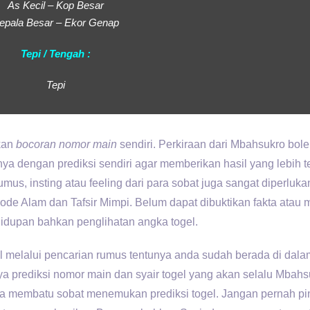
As Kecil – Kop Besar
epala Besar – Ekor Genap
Tepi / Tengah :
Tepi
kan
bocoran nomor main
sendiri. Perkiraan dari Mbahsukro bol
nya dengan prediksi sendiri agar memberikan hasil yang lebih t
mus, insting atau feeling dari para sobat juga sangat diperluka
ode Alam dan Tafsir Mimpi. Belum dapat dibuktikan fakta atau m
idupan bahkan penglihatan angka togel.
el melalui pencarian rumus tentunya anda sudah berada di dala
a prediksi nomor main dan syair togel yang akan selalu Mbahs
isa membatu sobat menemukan prediksi togel. Jangan pernah p