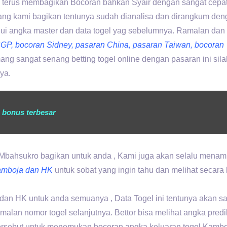
n terus membagikan Bocoran bahkan Syair dengan sangat cepat
yang kami bagikan tentunya sudah dianalisa dan dirangkum de
alui angka master dan data togel yag sebelumnya. Ramalan dan 
GP, bocoran Sidney, pasaran China, pasaran Taiwan, bocoran
ng sangat senang betting togel online dengan pasaran ini sil
ya.
e bonus terbesar
Mbahsukro bagikan untuk anda , Kami juga akan selalu menam
Kamboja dan HK
untuk sobat yang ingin tahu dan melihat secara 
an HK untuk anda semuanya , Data Togel ini tentunya akan s
lan nomor togel selanjutnya. Bettor bisa melihat angka predi
tersebut untuk menemukan bocoran angka keluaran togel Kamb