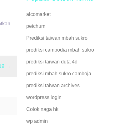
alcomarket
atkan
petchum
Prediksi taiwan mbah sukro
prediksi cambodia mbah sukro
prediksi taiwan duta 4d
19
→
prediksi mbah sukro camboja
prediksi taiwan archives
wordpress login
Colok naga hk
wp admin