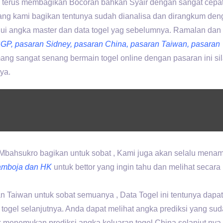
n terus membagikan Bocoran bahkan Syair dengan sangat cepat
yang kami bagikan tentunya sudah dianalisa dan dirangkum de
alui angka master dan data togel yag sebelumnya. Ramalan dan 
GP, pasaran Sidney, pasaran China, pasaran Taiwan, pasaran
ang sangat senang bermain togel online dengan pasaran ini si
ya.
Mbahsukro bagikan untuk sobat , Kami juga akan selalu menam
Kamboja dan HK
untuk bettor yang ingin tahu dan melihat secara 
aiwan untuk sobat semuanya , Data Togel ini tentunya dapat 
ogel selanjutnya. Anda dapat melihat angka prediksi yang su
k menemukan prediksi angka keluaran togel China selanjut nya.