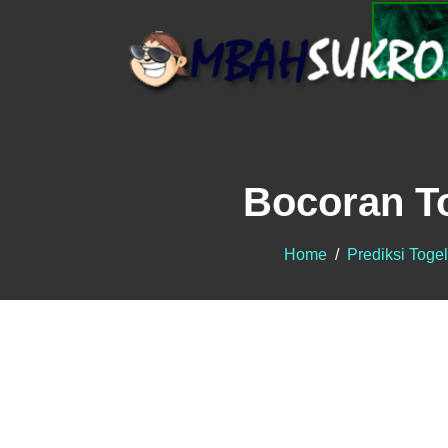
Bocoran To
Home
/
Prediksi Toge