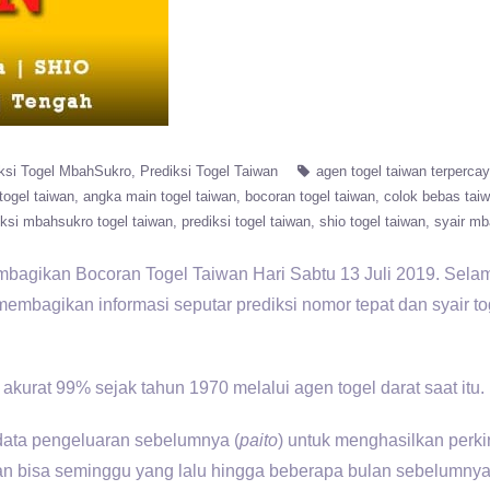
ksi Togel MbahSukro
Prediksi Togel Taiwan
agen togel taiwan terperca
togel taiwan
angka main togel taiwan
bocoran togel taiwan
colok bebas tai
iksi mbahsukro togel taiwan
prediksi togel taiwan
shio togel taiwan
syair m
bagikan Bocoran Togel Taiwan Hari Sabtu 13 Juli 2019. Sela
membagikan informasi seputar prediksi nomor tepat dan syair to
 akurat 99% sejak tahun 1970 melalui agen togel darat saat itu.
ata pengeluaran sebelumnya (
paito
) untuk menghasilkan perki
kan bisa seminggu yang lalu hingga beberapa bulan sebelumnya