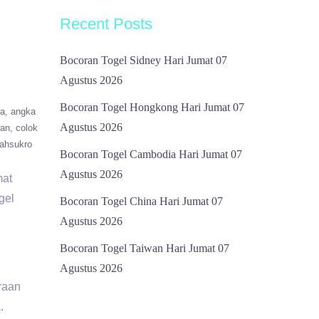
Recent Posts
Bocoran Togel Sidney Hari Jumat 07
Agustus 2026
Bocoran Togel Hongkong Hari Jumat 07
ya
angka
Agustus 2026
wan
colok
bahsukro
Bocoran Togel Cambodia Hari Jumat 07
Agustus 2026
mat
gel
Bocoran Togel China Hari Jumat 07
Agustus 2026
Bocoran Togel Taiwan Hari Jumat 07
Agustus 2026
raan
.