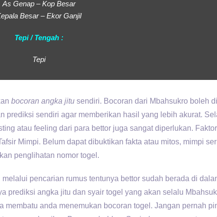
As Genap – Kop Besar
epala Besar – Ekor Ganjil
Tepi / Tengah :
Tepi
kan
bocoran angka jitu
sendiri. Bocoran dari Mbahsukro boleh d
 prediksi sendiri agar memberikan hasil yang lebih akurat. Sel
ing atau feeling dari para bettor juga sangat diperlukan. Faktor
fsir Mimpi. Belum dapat dibuktikan fakta atau mitos, mimpi ser
an penglihatan nomor togel.
 melalui pencarian rumus tentunya bettor sudah berada di dal
 prediksi angka jitu dan syair togel yang akan selalu Mbahsuk
bisa membatu anda menemukan bocoran togel. Jangan pernah pi