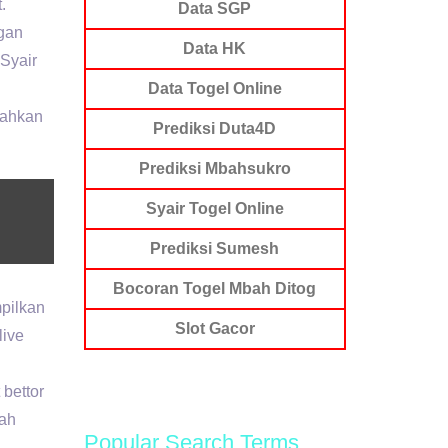
.
Data SGP
ngan
Data HK
Syair
Data Togel Online
lahkan
Prediksi Duta4D
Prediksi Mbahsukro
Syair Togel Online
Prediksi Sumesh
Bocoran Togel Mbah Ditog
pilkan
Slot Gacor
live
bettor
dah
Popular Search Terms