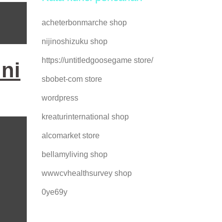
acheterbonmarche shop
nijinoshizuku shop
https://untitledgoosegame store/
ni
sbobet-com store
wordpress
kreaturinternational shop
alcomarket store
bellamyliving shop
wwwcvhealthsurvey shop
0ye69y