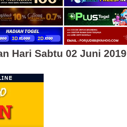
n Hari Sabtu 02 Juni 2019