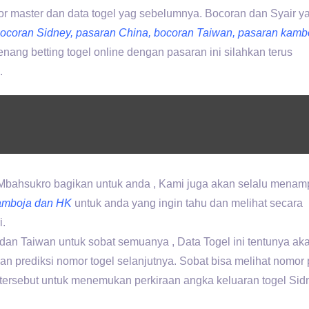
mor master dan data togel yag sebelumnya. Bocoran dan Syair y
ocoran Sidney, pasaran China, bocoran Taiwan, pasaran kamb
ang betting togel online dengan pasaran ini silahkan terus
.
 Mbahsukro bagikan untuk anda , Kami juga akan selalu menam
Kamboja dan HK
untuk anda yang ingin tahu dan melihat secara
i.
n Taiwan untuk sobat semuanya , Data Togel ini tentunya ak
n prediksi nomor togel selanjutnya. Sobat bisa melihat nomor 
tersebut untuk menemukan perkiraan angka keluaran togel Sid