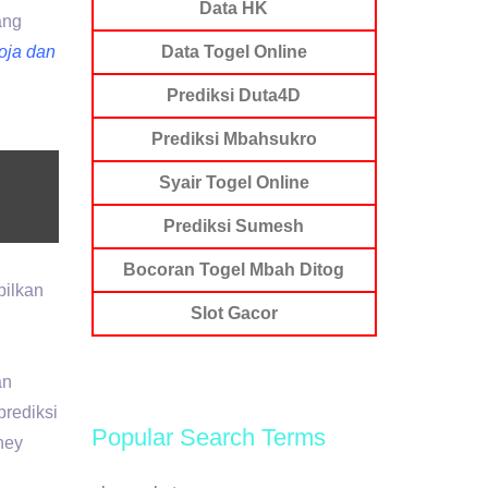
Data HK
ang
oja dan
Data Togel Online
Prediksi Duta4D
Prediksi Mbahsukro
Syair Togel Online
Prediksi Sumesh
Bocoran Togel Mbah Ditog
pilkan
Slot Gacor
an
prediksi
Popular Search Terms
ney