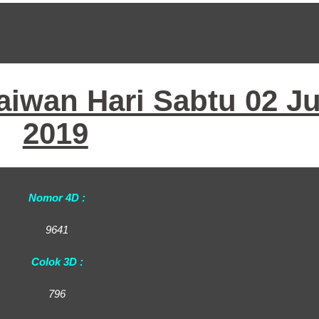
aiwan Hari Sabtu 02 Ju
2019
Nomor 4D :
9641
Colok 3D :
796