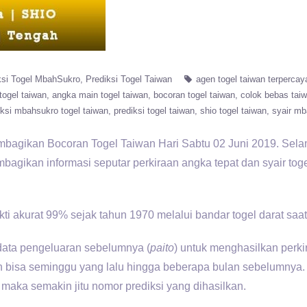
ksi Togel MbahSukro
Prediksi Togel Taiwan
agen togel taiwan terpercay
togel taiwan
angka main togel taiwan
bocoran togel taiwan
colok bebas tai
iksi mbahsukro togel taiwan
prediksi togel taiwan
shio togel taiwan
syair m
bagikan Bocoran Togel Taiwan Hari Sabtu 02 Juni 2019. Sela
mbagikan informasi seputar perkiraan angka tepat dan syair tog
ti akurat 99% sejak tahun 1970 melalui bandar togel darat saat 
ata pengeluaran sebelumnya (
paito
) untuk menghasilkan perki
an bisa seminggu yang lalu hingga beberapa bulan sebelumnya.
aka semakin jitu nomor prediksi yang dihasilkan.