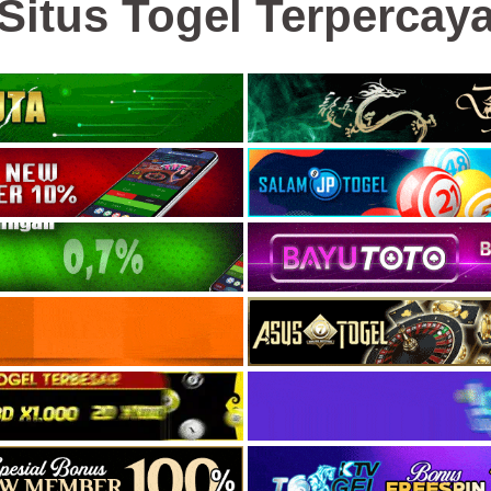
Situs Togel Terpercay