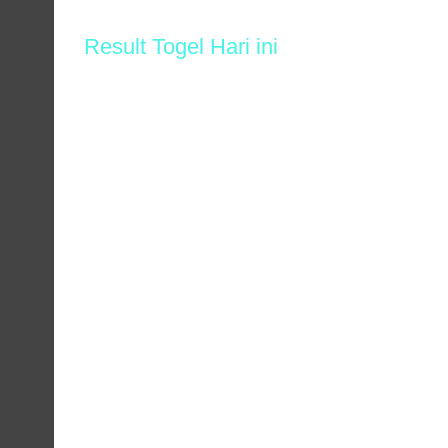
Result Togel Hari ini