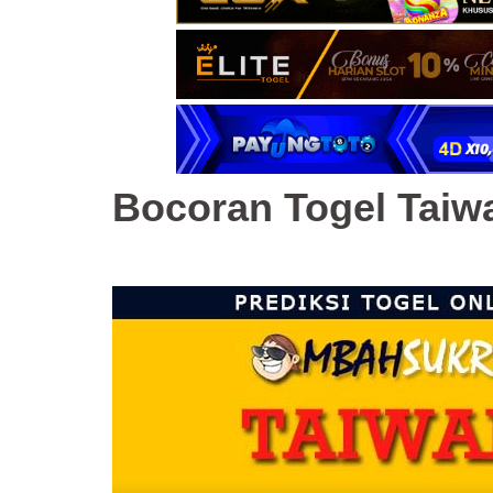
Bocoran Togel Taiwa