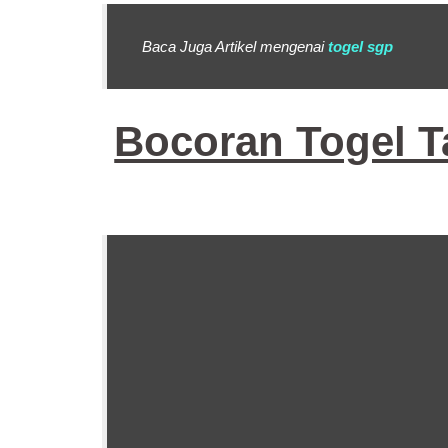
Baca Juga Artikel mengenai
togel sgp
Bocoran Togel T