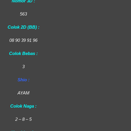
Nomor 3D :
563
Colok 2D (BB) :
08 90 39 91 96
Colok Bebas :
3
Shio :
AYAM
Colok Naga :
2 – 8 – 5