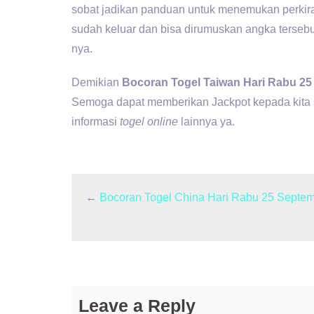
sobat jadikan panduan untuk menemukan perkiraa
sudah keluar dan bisa dirumuskan angka terseb
nya.
Demikian
Bocoran Togel Taiwan Hari Rabu 25
Semoga dapat memberikan Jackpot kepada kita 
informasi
togel online
lainnya ya.
←
Bocoran Togel China Hari Rabu 25 Septe
Leave a Reply