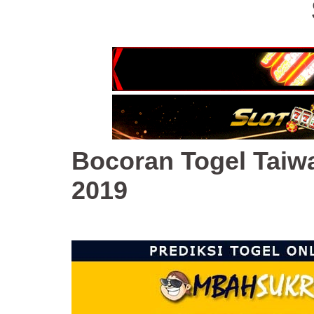
Bocoran Togel Taiw
2019