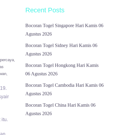
Recent Posts
Bocoran Togel Singapore Hari Kamis 06
Agustus 2026
Bocoran Togel Sidney Hari Kamis 06
Agustus 2026
rpercaya
Bocoran Togel Hongkong Hari Kamis
as
06 Agustus 2026
iwan
Bocoran Togel Cambodia Hari Kamis 06
19.
Agustus 2026
syair
Bocoran Togel China Hari Kamis 06
Agustus 2026
itu.
lan