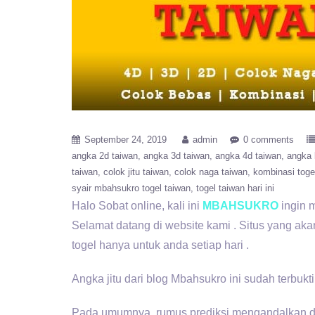
September 24, 2019
admin
0 comments
angka 2d taiwan
angka 3d taiwan
angka 4d taiwan
angka 
taiwan
colok jitu taiwan
colok naga taiwan
kombinasi toge
syair mbahsukro togel taiwan
togel taiwan hari ini
Halo Sobat online, kali ini
MBAHSUKRO
ingin 
Selamat datang di website kami . Situs yang aka
togel hanya untuk anda setiap hari .
Angka jitu dari blog Mbahsukro ini sudah terbukt
Pada umumnya, rumus prediksi mengandalkan d