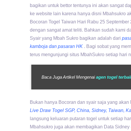
bagikan untuk bettor tentunya ini akan sangat 
ke website lain karena hanya disni Mbahsukro 
Bocoran Togel Taiwan Hari Rabu 25 September 
dengan sangat amat teliti. Bahkan sudah kami d
Syair yang Mbah Sukro bagikan adalah dari
pasa
kamboja dan pasaran HK
. Bagi sobat yang mema
terus mengunjungi situs MbahSukro setiap hari n
Baca Juga Artikel Mengenai
agen togel terbai
Bukan hanya Bocoran dan syair saja yang akan 
Live Draw Togel SGP, China, Sidney, Taiwan, 
langsung keluaran putaran togel untuk setiap har
Mbahsukro juga akan membagikan Data Sidney d