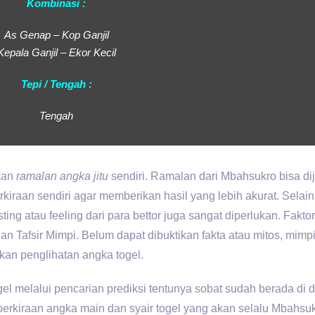
Kombinasi :
As Genap – Kop Ganjil
Kepala Ganjil – Ekor Kecil
Tepi / Tengah :
Tengah
kan
ramalan angka jitu
sendiri. Ramalan dari Mbahsukro bisa di
kiraan sendiri agar memberikan hasil yang lebih akurat. Selain
ing atau feeling dari para bettor juga sangat diperlukan. Faktor
n Tafsir Mimpi. Belum dapat dibuktikan fakta atau mitos, mimpi
an penglihatan angka togel.
gel melalui pencarian prediksi tentunya sobat sudah berada di 
perkiraan angka main dan syair togel yang akan selalu Mbahsu