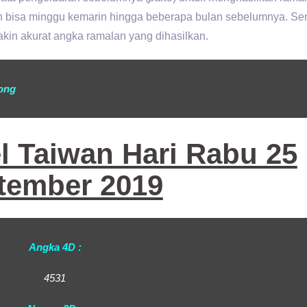
an bisa minggu kemarin hingga beberapa bulan sebelumnya. S
kin akurat angka ramalan yang dihasilkan.
kong
l Taiwan Hari Rabu 25
tember 2019
Angka 4D :
4531