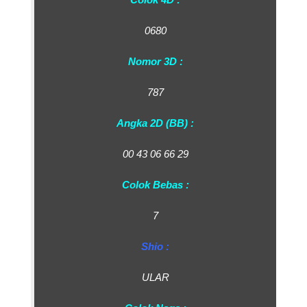
0680
Nomor 3D :
787
Angka 2D (BB) :
00 43 06 66 29
Colok Bebas :
7
Shio :
ULAR