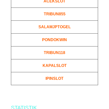
ACEKSLOT
TRIBUN855
SALAMJPTOGEL
PONDOKWIN
TRIBUN118
KAPALSLOT
IPINSLOT
STATISTIK