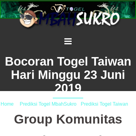
Bocoran Togel Taiwan
Hari Minggu 23 Juni
2019
Home
/
Prediksi Togel MbahSukro
•
Prediksi Togel Taiwan
/
Bocoran Togel Taiwan Hari Minggu 23 Juni 2019
Group Komunitas