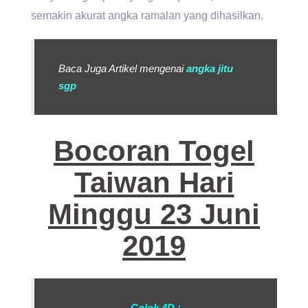
semakin akurat angka ramalan yang dihasilkan.
Baca Juga Artikel mengenai
angka jitu
sgp
Bocoran Togel
Taiwan Hari
Minggu 23 Juni
2019
Colok 4D :