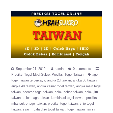
September 21, 2019
admin
0 comments
Prediksi Togel MbahSukro
Prediksi Togel Taiwan
agen
togel taiwan terpercaya
angka 2d taiwan
angka 3d taiwan
angka 4d taiwan
angka keluar togel taiwan
angka main togel
taiwan
bocoran togel taiwan
colok bebas taiwan
colok jitu
taiwan
colok naga taiwan
kombinasi togel taiwan
prediksi
mbahsukro togel taiwan
prediksi togel taiwan
shio togel
taiwan
syair mbahsukro togel taiwan
togel taiwan hari ini