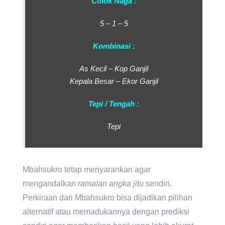
Colok Naga :
5 – 1 – 5
Kombinasi :
As Kecil – Kop Ganjil
Kepala Besar – Ekor Ganjil
Tepi / Tengah :
Tepi
Mbahsukro tetap menyarankan agar
mengandalkan
ramalan angka jitu
sendiri.
Perkiraan dari Mbahsukro bisa dijadikan pilihan
alternatif atau memadukannya dengan prediksi