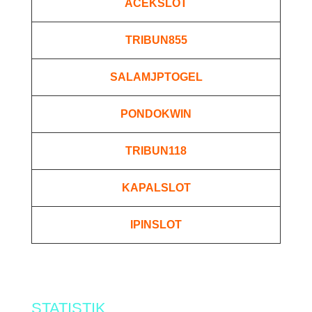
ACEKSLOT
TRIBUN855
SALAMJPTOGEL
PONDOKWIN
TRIBUN118
KAPALSLOT
IPINSLOT
STATISTIK