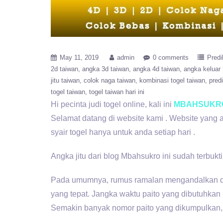
May 11, 2019
admin
0 comments
Predi
2d taiwan
angka 3d taiwan
angka 4d taiwan
angka keluar 
jitu taiwan
colok naga taiwan
kombinasi togel taiwan
pred
togel taiwan
togel taiwan hari ini
Hi pecinta judi togel online, kali ini
MBAHSUKR
Selamat datang di website kami . Website yang 
syair togel hanya untuk anda setiap hari .
Angka jitu dari blog Mbahsukro ini sudah terbukt
Pada umumnya, rumus ramalan mengandalkan d
yang tepat. Jangka waktu paito yang dibutuhkan
Semakin banyak nomor paito yang dikumpulkan, 