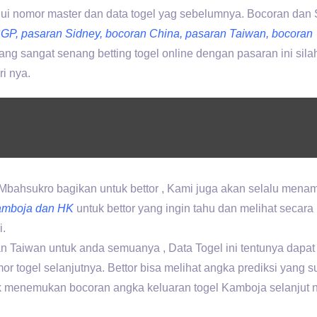
alui nomor master dan data togel yag sebelumnya. Bocoran dan 
GP, pasaran Sidney, bocoran China, pasaran Taiwan, bocoran
g sangat senang betting togel online dengan pasaran ini sil
i nya.
Mbahsukro bagikan untuk bettor , Kami juga akan selalu mena
Kamboja dan HK
untuk bettor yang ingin tahu dan melihat secara
i.
aiwan untuk anda semuanya , Data Togel ini tentunya dapat 
togel selanjutnya. Bettor bisa melihat angka prediksi yang 
uk menemukan bocoran angka keluaran togel Kamboja selanjut 