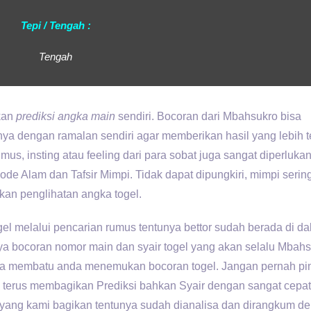
Tepi / Tengah :
Tengah
kan
prediksi angka main
sendiri. Bocoran dari Mbahsukro bisa
nya dengan ramalan sendiri agar memberikan hasil yang lebih t
us, insting atau feeling dari para sobat juga sangat diperlukan
ode Alam dan Tafsir Mimpi. Tidak dapat dipungkiri, mimpi serin
an penglihatan angka togel.
gel melalui pencarian rumus tentunya bettor sudah berada di d
ya bocoran nomor main dan syair togel yang akan selalu Mbah
bisa membatu anda menemukan bocoran togel. Jangan pernah pi
n terus membagikan Prediksi bahkan Syair dengan sangat cepat
yang kami bagikan tentunya sudah dianalisa dan dirangkum d