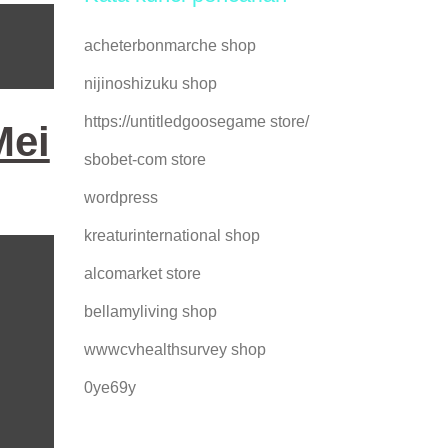
acheterbonmarche shop
nijinoshizuku shop
https://untitledgoosegame store/
Mei
sbobet-com store
wordpress
kreaturinternational shop
alcomarket store
bellamyliving shop
wwwcvhealthsurvey shop
0ye69y