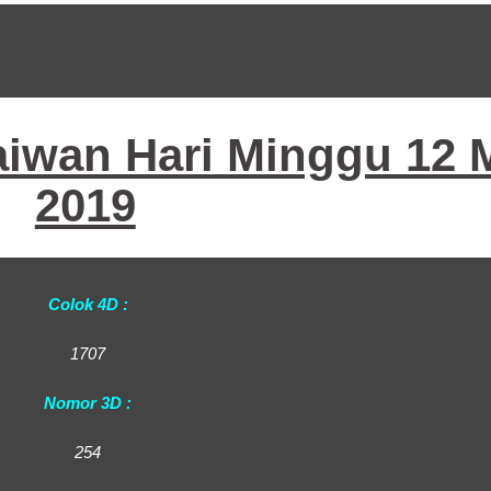
aiwan Hari Minggu 12 
2019
Colok 4D :
1707
Nomor 3D :
254