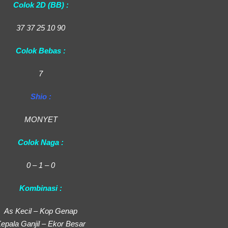
Colok 2D (BB) :
37 37 25 10 90
Colok Bebas :
7
Shio :
MONYET
Colok Naga :
0 – 1 – 0
Kombinasi :
As Kecil – Kop Genap
epala Ganjil – Ekor Besar