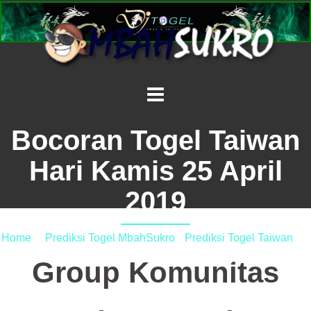
Bocoran Togel Taiwan
Hari Kamis 25 April
2019
Home
/
Prediksi Togel MbahSukro
•
Prediksi Togel Taiwan
/
Bocoran Togel Taiwan Hari Kamis 25 April 2019
Group Komunitas