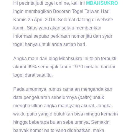
Hi pecinta judi togel online, kali ini
MBAHSUKRO
ingin membagikan Bocoran Togel Taiwan Hari
Kamis 25 April 2019. Selamat datang di website
kami . Situs yang akan selalu memberikan
informasi seputar perkiraan nomor jitu dan syair
togel hanya untuk anda setiap hari .
Angka main dari blog Mbahsukro ini telah terbukti
akurat 99% semenjak tahun 1970 melalui bandar
togel darat saat itu.
Pada umumnya, rumus ramalan mengandalkan
data pengeluaran sebelumnya (
paito
) untuk
menghasilkan angka main yang akurat. Jangka
waktu paito yang dibutuhkan bisa minggu kemarin
hingga beberapa bulan sebelumnya. Semakin
banyak nomor paito yang didapatkan, maka