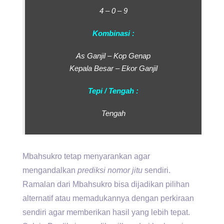
4 – 0 – 9
Kombinasi :
As Ganjil – Kop Genap
Kepala Besar – Ekor Ganjil
Tepi / Tengah :
Tengah
Mbahsukro tetap menyarankan agar
mengandalkan
prediksi nomor jitu
sendiri.
Ramalan dari Mbahsukro bisa dijadikan pilihan
alternatif atau memadukannya dengan perkiraan
sendiri agar memberikan hasil yang lebih tepat.