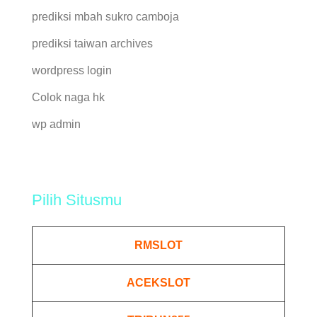
prediksi mbah sukro camboja
prediksi taiwan archives
wordpress login
Colok naga hk
wp admin
Pilih Situsmu
RMSLOT
ACEKSLOT