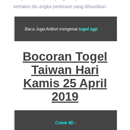
semakin jitu angka perkiraan yang dihasilkan.
Baca Juga Artikel mengenai
togel sgp
Bocoran Togel
Taiwan Hari
Kamis 25 April
2019
Colok 4D :