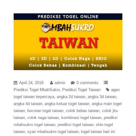
April 24, 2019
admin
0 comments
Prediksi Togel MbahSukro
Prediksi Togel Taiwan
agen
togel taiwan terpercaya
angka 2d taiwan
angka 3d taiwan
angka 4d taiwan
angka keluar togel taiwan
angka main togel
taiwan
bocoran togel taiwan
colok bebas taiwan
colok jitu
taiwan
colok naga taiwan
kombinasi togel taiwan
prediksi
mbahsukro togel taiwan
prediksi togel taiwan
shio togel
taiwan
syair mbahsukro togel taiwan
togel taiwan hari ini