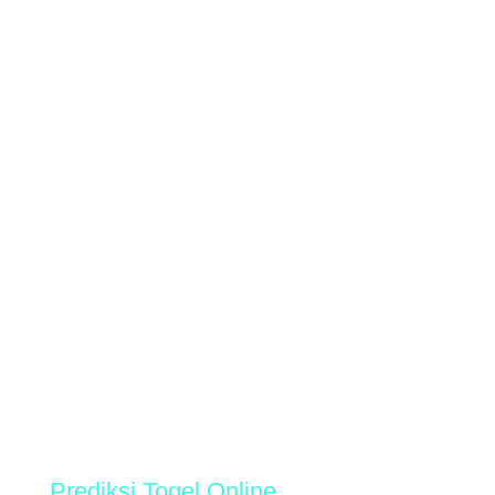
Prediksi Togel Online