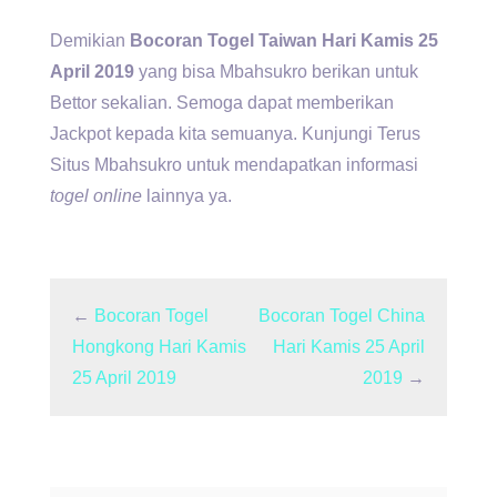
Demikian
Bocoran Togel Taiwan Hari Kamis 25
April 2019
yang bisa Mbahsukro berikan untuk
Bettor sekalian. Semoga dapat memberikan
Jackpot kepada kita semuanya. Kunjungi Terus
Situs Mbahsukro untuk mendapatkan informasi
togel online
lainnya ya.
←
Bocoran Togel
Bocoran Togel China
Hongkong Hari Kamis
Hari Kamis 25 April
25 April 2019
2019
→