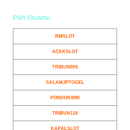
Pilih Situsmu
RMSLOT
ACEKSLOT
TRIBUN855
SALAMJPTOGEL
PONDOKWIN
TRIBUN118
KAPALSLOT