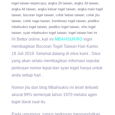
togel taiwan terpercaya
angka 2d taiwan
angka 3d taiwan
angka 4d taiwan
angka keluar togel taiwan
angka main togel
taiwan
bocoran togel taiwan
colok bebas taiwan
colok jitu
taiwan
colok naga taiwan
kombinasi togel taiwan
prediksi
mbahsukro togel taiwan
prediksi togel taiwan
shio togel
taiwan
syair mbahsukro togel taiwan
togel taiwan hari ini
Hi Bettor online, kali ini
MBAHSUKRO
ingin
membagikan Bocoran Togel Taiwan Hari Kamis
18 Juli 2019. Selamat datang di situs kami . Situs
yang akan selalu membagikan informasi seputar
perkiraan nomor tepat dan syair togel hanya untuk
anda setiap hari .
Nomor jitu dari blog Mbahsukro ini telah terbukti
akurat 99% semenjak tahun 1970 melalui agen
togel darat saat itu.
Pada umumnya, rumus perkiraan mengandalkan