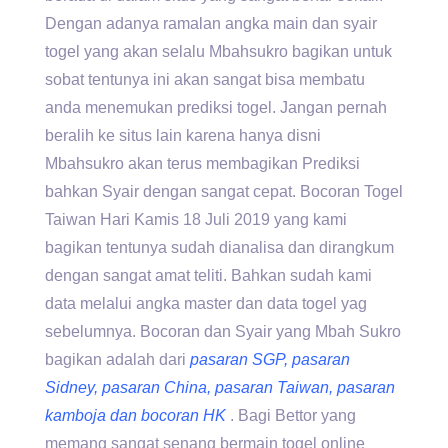
Dengan adanya ramalan angka main dan syair
togel yang akan selalu Mbahsukro bagikan untuk
sobat tentunya ini akan sangat bisa membatu
anda menemukan prediksi togel. Jangan pernah
beralih ke situs lain karena hanya disni
Mbahsukro akan terus membagikan Prediksi
bahkan Syair dengan sangat cepat. Bocoran Togel
Taiwan Hari Kamis 18 Juli 2019 yang kami
bagikan tentunya sudah dianalisa dan dirangkum
dengan sangat amat teliti. Bahkan sudah kami
data melalui angka master dan data togel yag
sebelumnya. Bocoran dan Syair yang Mbah Sukro
bagikan adalah dari
pasaran SGP, pasaran
Sidney, pasaran China, pasaran Taiwan, pasaran
kamboja dan bocoran HK
. Bagi Bettor yang
memang sangat senang bermain togel online