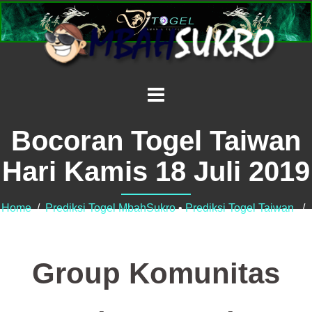
Bocoran Togel Taiwan
Hari Kamis 18 Juli 2019
Home
/
Prediksi Togel MbahSukro
•
Prediksi Togel Taiwan
/
Bocoran Togel Taiwan Hari Kamis 18 Juli 2019
Group Komunitas