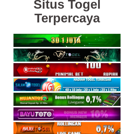
Situs Togel
Terpercaya