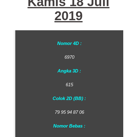
Kamis 18 Juli
2019
Nomor 4D :
6970
Angka 3D :
615
Colok 2D (BB) :
79 95 94 87 06
Nomor Bebas :