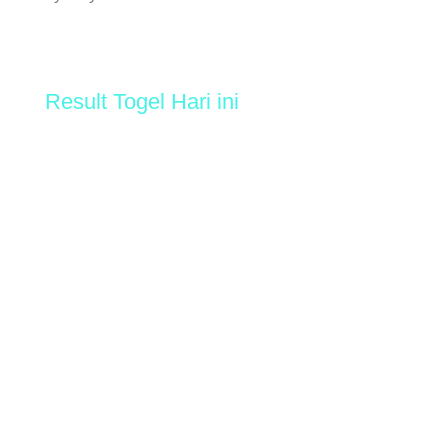
Result Togel Hari ini