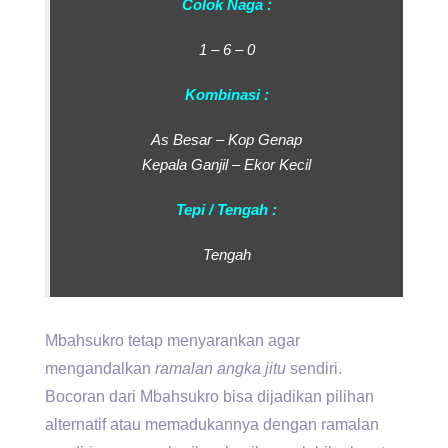
Colok Naga :
1 – 6 – 0
Kombinasi :
As Besar – Kop Genap
Kepala Ganjil – Ekor Kecil
Tepi / Tengah :
Tengah
Mbahsukro tetap menyarankan agar
mengandalkan
ramalan angka jitu
sendiri.
Bocoran dari Mbahsukro bisa dijadikan pilihan
alternatif atau memadukannya dengan ramalan