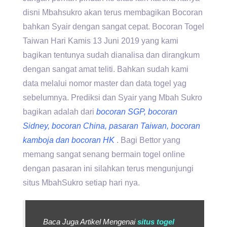
disni Mbahsukro akan terus membagikan Bocoran
bahkan Syair dengan sangat cepat. Bocoran Togel
Taiwan Hari Kamis 13 Juni 2019 yang kami
bagikan tentunya sudah dianalisa dan dirangkum
dengan sangat amat teliti. Bahkan sudah kami
data melalui nomor master dan data togel yag
sebelumnya. Prediksi dan Syair yang Mbah Sukro
bagikan adalah dari
bocoran SGP, bocoran
Sidney, bocoran China, pasaran Taiwan, bocoran
kamboja dan bocoran HK
. Bagi Bettor yang
memang sangat senang bermain togel online
dengan pasaran ini silahkan terus mengunjungi
situs MbahSukro setiap hari nya.
Baca Juga Artikel Mengenai
situs togel