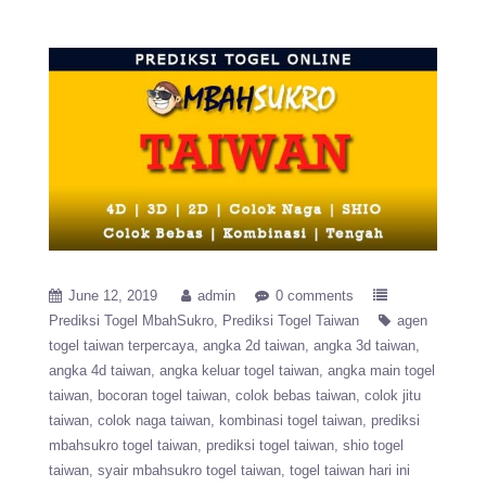
June 12, 2019
admin
0 comments
Prediksi Togel MbahSukro
Prediksi Togel Taiwan
agen
togel taiwan terpercaya
angka 2d taiwan
angka 3d taiwan
angka 4d taiwan
angka keluar togel taiwan
angka main togel
taiwan
bocoran togel taiwan
colok bebas taiwan
colok jitu
taiwan
colok naga taiwan
kombinasi togel taiwan
prediksi
mbahsukro togel taiwan
prediksi togel taiwan
shio togel
taiwan
syair mbahsukro togel taiwan
togel taiwan hari ini