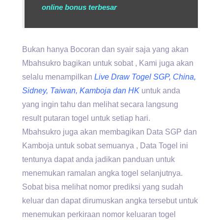
online bonus terbesar
Bukan hanya Bocoran dan syair saja yang akan
Mbahsukro bagikan untuk sobat , Kami juga akan
selalu menampilkan
Live Draw Togel SGP, China,
Sidney, Taiwan, Kamboja dan HK
untuk anda
yang ingin tahu dan melihat secara langsung
result putaran togel untuk setiap hari.
Mbahsukro juga akan membagikan Data SGP dan
Kamboja untuk sobat semuanya , Data Togel ini
tentunya dapat anda jadikan panduan untuk
menemukan ramalan angka togel selanjutnya.
Sobat bisa melihat nomor prediksi yang sudah
keluar dan dapat dirumuskan angka tersebut untuk
menemukan perkiraan nomor keluaran togel