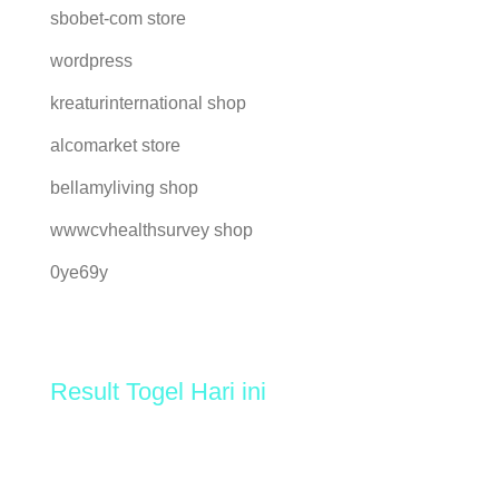
sbobet-com store
wordpress
kreaturinternational shop
alcomarket store
bellamyliving shop
wwwcvhealthsurvey shop
0ye69y
Result Togel Hari ini