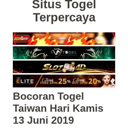
Situs Togel
Terpercaya
Bocoran Togel
Taiwan Hari Kamis
13 Juni 2019