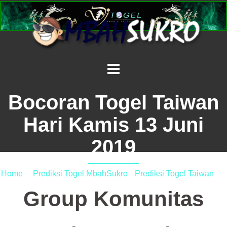
Bocoran Togel Taiwan
Hari Kamis 13 Juni
2019
Home
/
Prediksi Togel MbahSukro
•
Prediksi Togel Taiwan
/
Bocoran Togel Taiwan Hari Kamis 13 Juni 2019
Group Komunitas