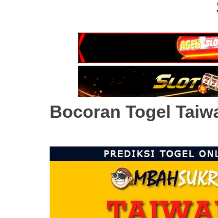
Bocoran Togel Taiw