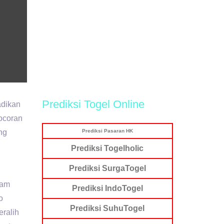
Prediksi Togel Online
adikan
Bocoran
ang
Prediksi Pasaran HK
Prediksi Togelholic
Prediksi SurgaTogel
lam
Prediksi IndoTogel
o
Prediksi SuhuTogel
ralih