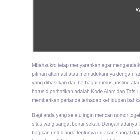
K
Mbahsukro tetap menyarankan agar mengandal
pilihan alternatif atau memadukannya dengan ram
yang dihasilkan dari berbagai rumus, insting atau
harus diperhatikan adalah Kode Alam dan Tafsir 
memberikan pertanda terhadap kehidupan bahkan
Bagi anda yang selalu ingin mencari nomor togel
situs yang sangat benar sekali. Dengan adanya 
bagikan untuk anda tentunya ini akan sangat d