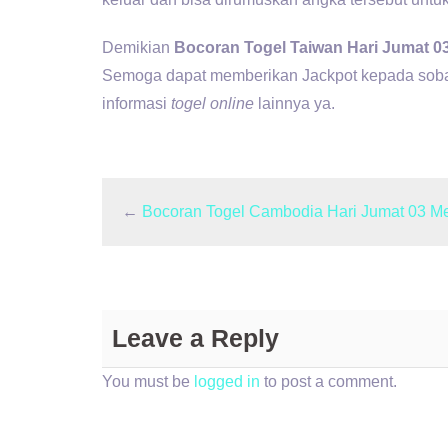
Demikian
Bocoran Togel Taiwan Hari Jumat 0
Semoga dapat memberikan Jackpot kepada soba
informasi
togel online
lainnya ya.
←
Bocoran Togel Cambodia Hari Jumat 03 M
Leave a Reply
You must be
logged in
to post a comment.