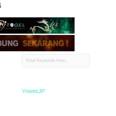
a
YowesJP