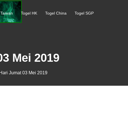
 Taiwan
Togel HK
Togel China
Togel SGP
03 Mei 2019
ari Jumat 03 Mei 2019