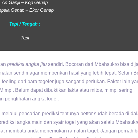
As Ganjil – Kop Genap
epala Genap – Ekor Genap
Tepi / Tengah :
Tepi
kan
prediksi angka jitu
sendiri. Bocoran dari Mbahsukro bisa dij
alan sendiri agar memberikan hasil yang lebih tepat. Selain 
 feeling dari para togeler juga sangat diperlukan. Faktor lain y
Mimpi. Belum dapat dibuktikan fakta atau mitos, mimpi sering
 penglihatan angka togel.
 melalui pencarian prediksi tentunya bettor sudah berada di da
prediksi angka main dan syair togel yang akan selalu Mbahsukr
apat membatu anda menemukan ramalan togel. Jangan pernah be