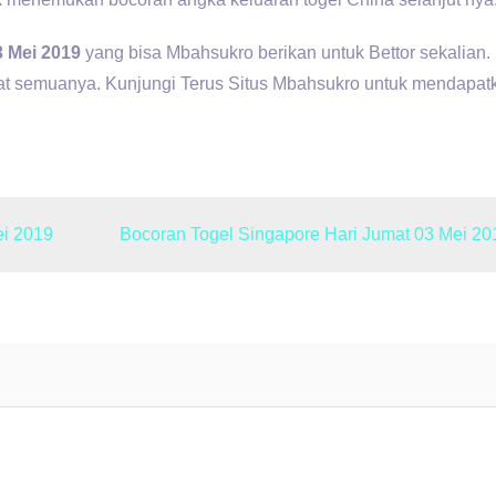
3 Mei 2019
yang bisa Mbahsukro berikan untuk Bettor sekalian.
t semuanya. Kunjungi Terus Situs Mbahsukro untuk mendapat
ei 2019
Bocoran Togel Singapore Hari Jumat 03 Mei 20