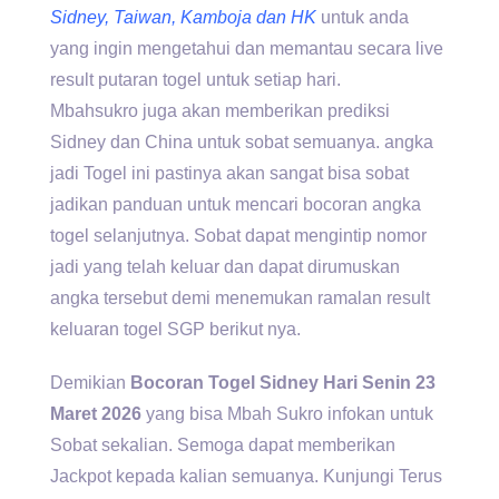
Sidney, Taiwan, Kamboja dan HK
untuk anda
yang ingin mengetahui dan memantau secara live
result putaran togel untuk setiap hari.
Mbahsukro juga akan memberikan prediksi
Sidney dan China untuk sobat semuanya. angka
jadi Togel ini pastinya akan sangat bisa sobat
jadikan panduan untuk mencari bocoran angka
togel selanjutnya. Sobat dapat mengintip nomor
jadi yang telah keluar dan dapat dirumuskan
angka tersebut demi menemukan ramalan result
keluaran togel SGP berikut nya.
Demikian
Bocoran Togel Sidney Hari Senin 23
Maret 2026
yang bisa Mbah Sukro infokan untuk
Sobat sekalian. Semoga dapat memberikan
Jackpot kepada kalian semuanya. Kunjungi Terus