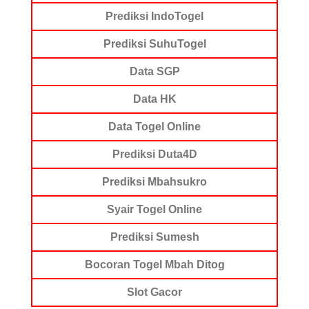
Prediksi IndoTogel
Prediksi SuhuTogel
Data SGP
Data HK
Data Togel Online
Prediksi Duta4D
Prediksi Mbahsukro
Syair Togel Online
Prediksi Sumesh
Bocoran Togel Mbah Ditog
Slot Gacor