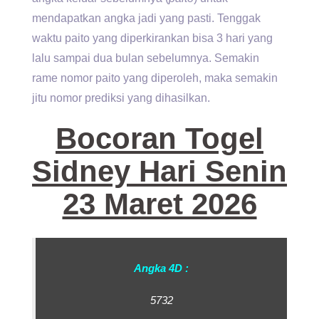
mendapatkan angka jadi yang pasti. Tenggak
waktu paito yang diperkirankan bisa 3 hari yang
lalu sampai dua bulan sebelumnya. Semakin
rame nomor paito yang diperoleh, maka semakin
jitu nomor prediksi yang dihasilkan.
Bocoran Togel
Sidney Hari Senin
23 Maret 2026
Angka 4D :
5732