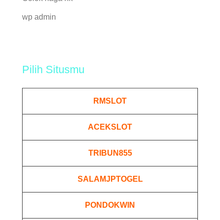
wp admin
Pilih Situsmu
RMSLOT
ACEKSLOT
TRIBUN855
SALAMJPTOGEL
PONDOKWIN