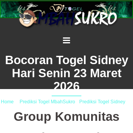
Bocoran Togel Sidney
Hari Senin 23 Maret
2026
Home
/
Prediksi Togel MbahSukro
•
Prediksi Togel Sidney
/
Bocoran Togel Sidney Hari Senin 23 Maret 2026
Group Komunitas