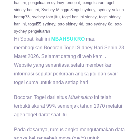
hari ini
pengeluaran sydney tercepat
pengeluaran togel
sidney hari ini
Sydney Minggu 8togel sydney
sydney selasa
hartap73
sydney toto jitu
togel hari ini sidney
togel sidney
hari ini
togel55 sydney
toto sidney 4d
toto sydney 6d
toto
sydney pengeluaran
Hi Sobat, kali ini
MBAHSUKRO
mau
membagikan Bocoran Togel Sidney Hari Senin 23
Maret 2026. Selamat datang di web kami .
Website yang senantiasa selalu memberikan
informasi seputar perkiraan angka jitu dan syair
togel cuma untuk anda setiap hari .
Bocoran Togel dari situs
Mbahsukro
ini telah
terbukti akurat 99% semenjak tahun 1970 melalui
agen togel darat saat itu.
Pada dasarnya, rumus angka mengutamakan data
angka keluar sebelumnya (
paito
) untuk