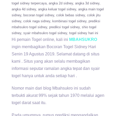
togel sidney terpercaya
angka 2d sidney
angka 3d sidney
angka 4d sidney
angka keluar togel sidney
angka main togel
sidney
bocoran togel sidney
colok bebas sidney
colok jitu
sidney
colok naga sidney
kombinasi togel sidney
prediksi
mbahsukro togel sidney
prediksi togel sidney
shio togel
sidney
syair mbahsukro togel sidney
togel sidney hari ini
Hi pemain Togel online, kali ini
MBAHSUKRO
ingin membagikan Bocoran Togel Sidney Hari
Senin 19 Agustus 2019. Selamat datang di situs
kami . Situs yang akan selalu membagikan
informasi seputar ramalan angka tepat dan syair
togel hanya untuk anda setiap hari .
Nomor main dari blog Mbahsukro ini sudah
terbukti akurat 99% sejak tahun 1970 melalui agen
togel darat saat itu.
Pada umumnya, rumus prediksi mengandalkan