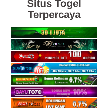
Situs Togel
Terpercaya