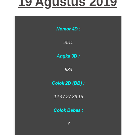
19 Agustus 2019
Nomor 4D :
2511
Angka 3D :
983
Colok 2D (BB) :
14 47 27 86 15
Colok Bebas :
7