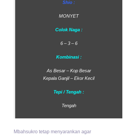
Shio :
MONYET
Colok Naga :
6 – 3 – 6
Kombinasi :
As Besar – Kop Besar
Kepala Ganjil – Ekor Kecil
Tepi / Tengah :
Tengah
Mbahsukro tetap menyarankan agar