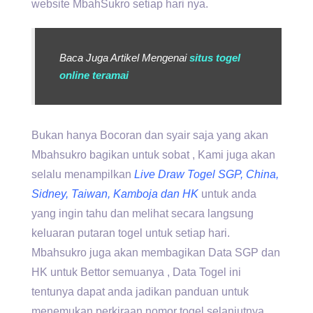
website MbahSukro setiap hari nya.
Baca Juga Artikel Mengenai
situs togel
online teramai
Bukan hanya Bocoran dan syair saja yang akan
Mbahsukro bagikan untuk sobat , Kami juga akan
selalu menampilkan
Live Draw Togel SGP, China,
Sidney, Taiwan, Kamboja dan HK
untuk anda
yang ingin tahu dan melihat secara langsung
keluaran putaran togel untuk setiap hari.
Mbahsukro juga akan membagikan Data SGP dan
HK untuk Bettor semuanya , Data Togel ini
tentunya dapat anda jadikan panduan untuk
menemukan perkiraan nomor togel selanjutnya.