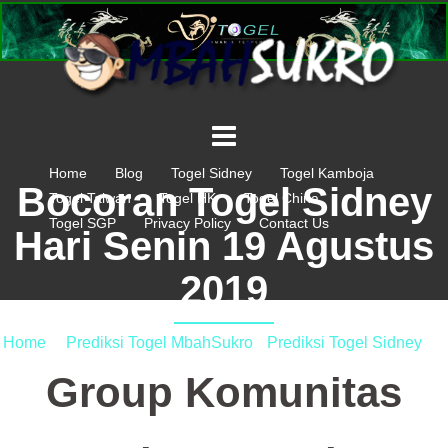
Home
Blog
Togel Sidney
Togel Kamboja
Bocoran Togel Sidney
Togel Taiwan
Togel HK
Togel China
Togel SGP
Privacy Policy
Contact Us
Hari Senin 19 Agustus
2019
Home
/
Prediksi Togel MbahSukro
•
Prediksi Togel Sidney
/
Bocoran Togel Sidney Hari Senin 19 Agustus 2019
Group Komunitas