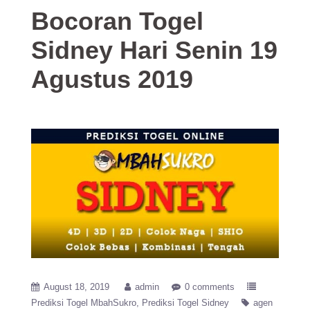
Bocoran Togel
Sidney Hari Senin 19
Agustus 2019
August 18, 2019
admin
0 comments
Prediksi Togel MbahSukro
Prediksi Togel Sidney
agen