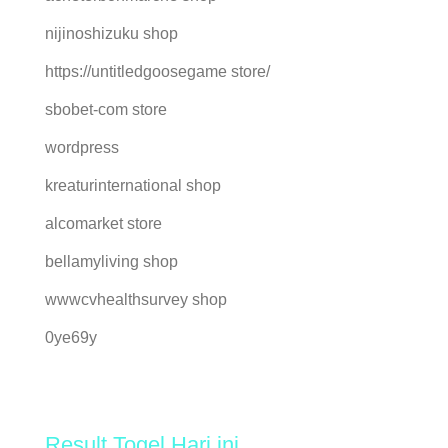
nijinoshizuku shop
https://untitledgoosegame store/
sbobet-com store
wordpress
kreaturinternational shop
alcomarket store
bellamyliving shop
wwwcvhealthsurvey shop
0ye69y
Result Togel Hari ini