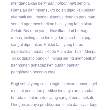
mengandalkan
perkiraan nomor main
sendiri.
Ramalan dari Mbahsukro boleh dijadikan pilihan
alternatif atau memadukannya dengan perkiraan
sendiri agar memberikan hasil yang lebih akurat.
Selain Bocoran yang dihasilkan dari berbagai
rumus, insting atau feeling dari para bettor juga
sangat diperlukan. Faktor lain yang harus
diperhatikan adalah Kode Alam dan Tafsir Mimpi.
Tidak dapat dipungkiri, mimpi sering memberikan
peringatan terhadap kehidupan bahkan
penglihatan bocoran togel.
Bagi sobat yang selalu ingin mencari nomor togel
melalui pencarian prediksi tentunya anda sudah
berada di dalam situs yang sangat benar sekali.
Dengan adanya prediksi nomor jitu dan syair togel