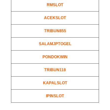
RMSLOT
ACEKSLOT
TRIBUN855
SALAMJPTOGEL
PONDOKWIN
TRIBUN118
KAPALSLOT
IPINSLOT