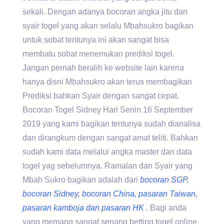
sekali. Dengan adanya bocoran angka jitu dan
syair togel yang akan selalu Mbahsukro bagikan
untuk sobat tentunya ini akan sangat bisa
membatu sobat menemukan prediksi togel.
Jangan pernah beralih ke website lain karena
hanya disni Mbahsukro akan terus membagikan
Prediksi bahkan Syair dengan sangat cepat.
Bocoran Togel Sidney Hari Senin 16 September
2019 yang kami bagikan tentunya sudah dianalisa
dan dirangkum dengan sangat amat teliti. Bahkan
sudah kami data melalui angka master dan data
togel yag sebelumnya. Ramalan dan Syair yang
Mbah Sukro bagikan adalah dari
bocoran SGP,
bocoran Sidney, bocoran China, pasaran Taiwan,
pasaran kamboja dan pasaran HK
. Bagi anda
yang memang sangat senang betting togel online