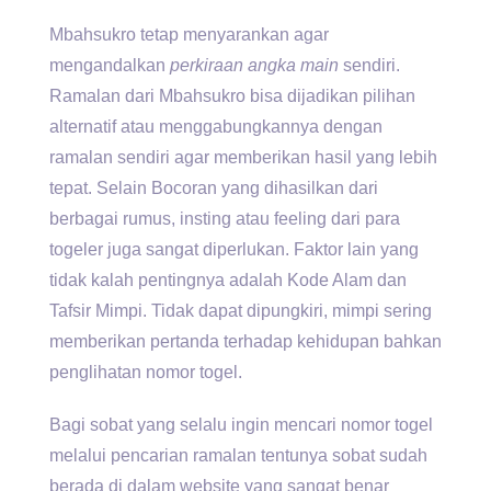
Mbahsukro tetap menyarankan agar
mengandalkan
perkiraan angka main
sendiri.
Ramalan dari Mbahsukro bisa dijadikan pilihan
alternatif atau menggabungkannya dengan
ramalan sendiri agar memberikan hasil yang lebih
tepat. Selain Bocoran yang dihasilkan dari
berbagai rumus, insting atau feeling dari para
togeler juga sangat diperlukan. Faktor lain yang
tidak kalah pentingnya adalah Kode Alam dan
Tafsir Mimpi. Tidak dapat dipungkiri, mimpi sering
memberikan pertanda terhadap kehidupan bahkan
penglihatan nomor togel.
Bagi sobat yang selalu ingin mencari nomor togel
melalui pencarian ramalan tentunya sobat sudah
berada di dalam website yang sangat benar