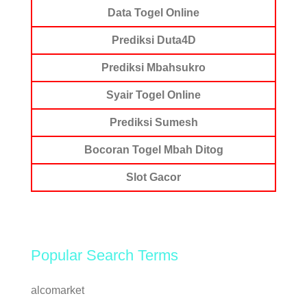
Data Togel Online
Prediksi Duta4D
Prediksi Mbahsukro
Syair Togel Online
Prediksi Sumesh
Bocoran Togel Mbah Ditog
Slot Gacor
Popular Search Terms
alcomarket