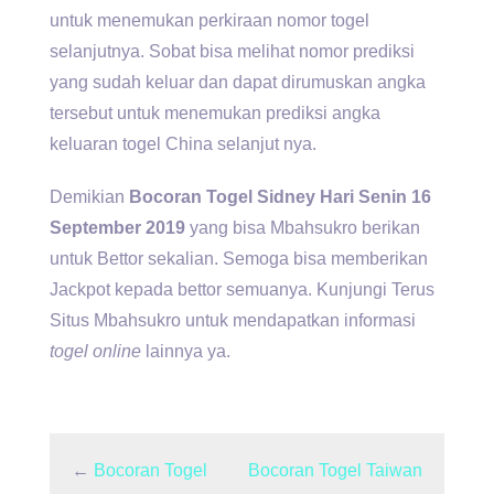
untuk menemukan perkiraan nomor togel
selanjutnya. Sobat bisa melihat nomor prediksi
yang sudah keluar dan dapat dirumuskan angka
tersebut untuk menemukan prediksi angka
keluaran togel China selanjut nya.
Demikian
Bocoran Togel Sidney Hari Senin 16
September 2019
yang bisa Mbahsukro berikan
untuk Bettor sekalian. Semoga bisa memberikan
Jackpot kepada bettor semuanya. Kunjungi Terus
Situs Mbahsukro untuk mendapatkan informasi
togel online
lainnya ya.
←
Bocoran Togel
Bocoran Togel Taiwan