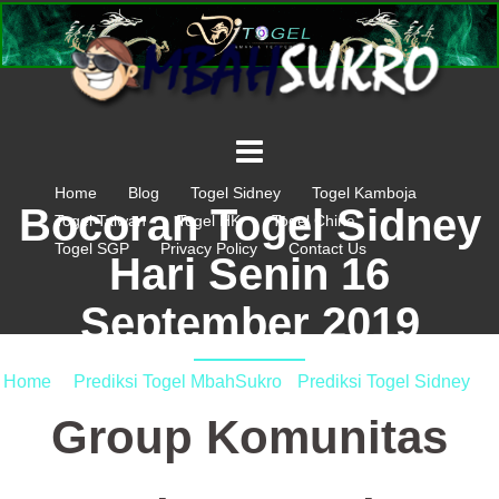
Home
Blog
Togel Sidney
Togel Kamboja
Bocoran Togel Sidney
Togel Taiwan
Togel HK
Togel China
Togel SGP
Privacy Policy
Contact Us
Hari Senin 16
September 2019
Home
/
Prediksi Togel MbahSukro
•
Prediksi Togel Sidney
/
Bocoran Togel Sidney Hari Senin 16 September 2019
Group Komunitas