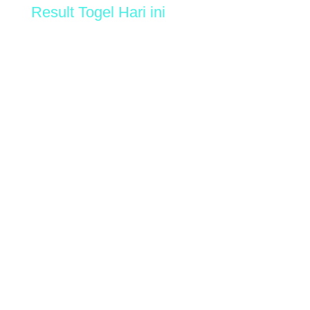
Result Togel Hari ini