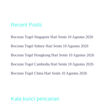
Recent Posts
Bocoran Togel Singapore Hari Senin 10 Agustus 2026
Bocoran Togel Sidney Hari Senin 10 Agustus 2026
Bocoran Togel Hongkong Hari Senin 10 Agustus 2026
Bocoran Togel Cambodia Hari Senin 10 Agustus 2026
Bocoran Togel China Hari Senin 10 Agustus 2026
Kata kunci pencarian