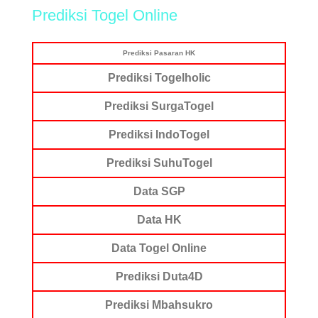
Prediksi Togel Online
Prediksi Pasaran HK
Prediksi Togelholic
Prediksi SurgaTogel
Prediksi IndoTogel
Prediksi SuhuTogel
Data SGP
Data HK
Data Togel Online
Prediksi Duta4D
Prediksi Mbahsukro