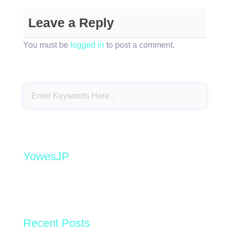
Leave a Reply
You must be
logged in
to post a comment.
YowesJP
Recent Posts