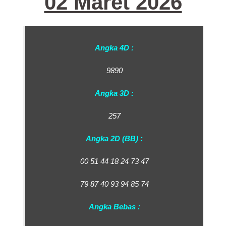
02 Maret 2026
Angka 4D :
9890
Angka 3D :
257
Angka 2D (BB) :
00 51 44 18 24 73 47
79 87 40 93 94 85 74
Angka Bebas :