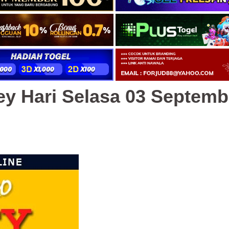
ey Hari Selasa 03 Septemb