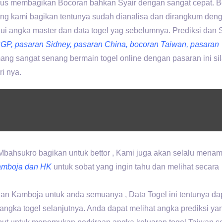
terus membagikan Bocoran bahkan Syair dengan sangat cepat. 
ng kami bagikan tentunya sudah dianalisa dan dirangkum den
lui angka master dan data togel yag sebelumnya. Prediksi dan 
GP, pasaran Sidney, pasaran China, bocoran Taiwan, pasaran
ang sangat senang bermain togel online dengan pasaran ini si
i nya.
Mbahsukro bagikan untuk bettor , Kami juga akan selalu menam
Kamboja dan HK
untuk sobat yang ingin tahu dan melihat secara
n Kamboja untuk anda semuanya , Data Togel ini tentunya da
ngka togel selanjutnya. Anda dapat melihat angka prediksi ya