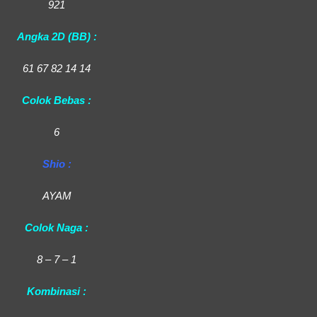
921
Angka 2D (BB) :
61 67 82 14 14
Colok Bebas :
6
Shio :
AYAM
Colok Naga :
8 – 7 – 1
Kombinasi :