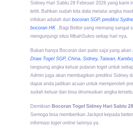
Sidney Hari Sabtu 28 Februari 2026 yang kami i
teliti. Bahkan sudah kita data melalui angka m
infokan adalah dari
bocoran SGP, prediksi Sydne
bocoran HK
. Bagi Bettor yang memang sangat se
mengunjungi situs MbahSukro setiap hari nya.
Bukan hanya Bocoran dan paito saja yang akan 
Draw Togel SGP, China, Sidney, Taiwan, Kamb
langsung angka keluar putaran togel untuk setiap
Admin juga akan membagikan prediksi Sidney da
dapat anda jadikan acuan untuk memperoleh pred
sudah keluar dan bisa dirumuskan angka terseb
Demikian
Bocoran Togel Sidney Hari Sabtu 28
Semoga bisa memberikan Jackpot kepada bettor
informasi
togel online
lainnya ya.