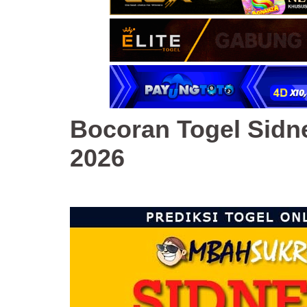
Bocoran Togel Sidne
2026