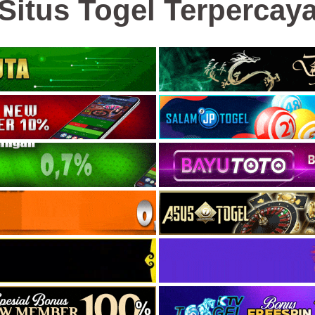
Situs Togel Terpercay