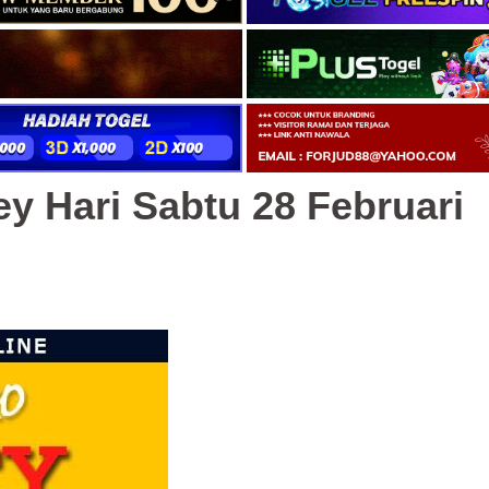
y Hari Sabtu 28 Februari