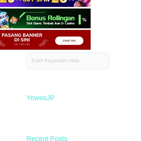
YowesJP
Recent Posts