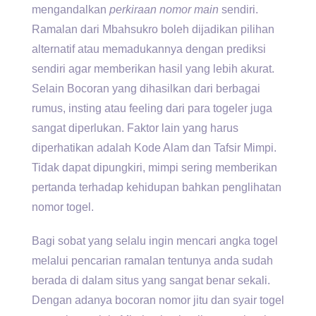
mengandalkan
perkiraan nomor main
sendiri.
Ramalan dari Mbahsukro boleh dijadikan pilihan
alternatif atau memadukannya dengan prediksi
sendiri agar memberikan hasil yang lebih akurat.
Selain Bocoran yang dihasilkan dari berbagai
rumus, insting atau feeling dari para togeler juga
sangat diperlukan. Faktor lain yang harus
diperhatikan adalah Kode Alam dan Tafsir Mimpi.
Tidak dapat dipungkiri, mimpi sering memberikan
pertanda terhadap kehidupan bahkan penglihatan
nomor togel.
Bagi sobat yang selalu ingin mencari angka togel
melalui pencarian ramalan tentunya anda sudah
berada di dalam situs yang sangat benar sekali.
Dengan adanya bocoran nomor jitu dan syair togel