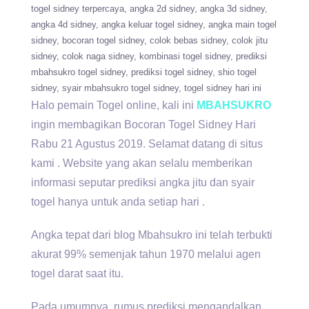
togel sidney terpercaya
angka 2d sidney
angka 3d sidney
angka 4d sidney
angka keluar togel sidney
angka main togel
sidney
bocoran togel sidney
colok bebas sidney
colok jitu
sidney
colok naga sidney
kombinasi togel sidney
prediksi
mbahsukro togel sidney
prediksi togel sidney
shio togel
sidney
syair mbahsukro togel sidney
togel sidney hari ini
Halo pemain Togel online, kali ini
MBAHSUKRO
ingin membagikan Bocoran Togel Sidney Hari
Rabu 21 Agustus 2019. Selamat datang di situs
kami . Website yang akan selalu memberikan
informasi seputar prediksi angka jitu dan syair
togel hanya untuk anda setiap hari .
Angka tepat dari blog Mbahsukro ini telah terbukti
akurat 99% semenjak tahun 1970 melalui agen
togel darat saat itu.
Pada umumnya, rumus prediksi mengandalkan