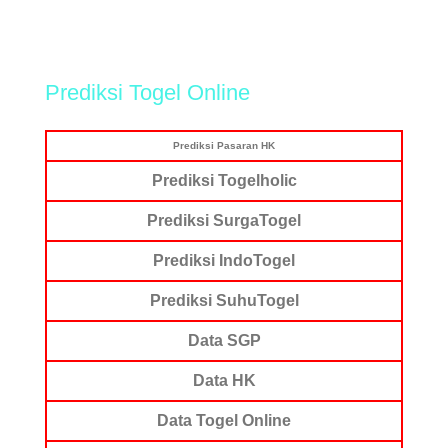
Prediksi Togel Online
Prediksi Pasaran HK
Prediksi Togelholic
Prediksi SurgaTogel
Prediksi IndoTogel
Prediksi SuhuTogel
Data SGP
Data HK
Data Togel Online