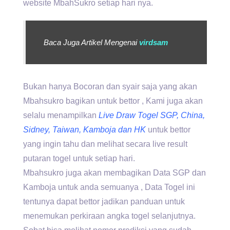
website MbahSukro setiap hari nya.
Baca Juga Artikel Mengenai
virdsam
Bukan hanya Bocoran dan syair saja yang akan
Mbahsukro bagikan untuk bettor , Kami juga akan
selalu menampilkan
Live Draw Togel SGP, China,
Sidney, Taiwan, Kamboja dan HK
untuk bettor
yang ingin tahu dan melihat secara live result
putaran togel untuk setiap hari.
Mbahsukro juga akan membagikan Data SGP dan
Kamboja untuk anda semuanya , Data Togel ini
tentunya dapat bettor jadikan panduan untuk
menemukan perkiraan angka togel selanjutnya.