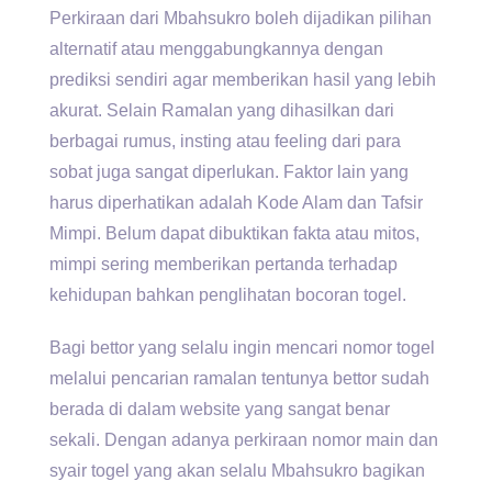
Perkiraan dari Mbahsukro boleh dijadikan pilihan
alternatif atau menggabungkannya dengan
prediksi sendiri agar memberikan hasil yang lebih
akurat. Selain Ramalan yang dihasilkan dari
berbagai rumus, insting atau feeling dari para
sobat juga sangat diperlukan. Faktor lain yang
harus diperhatikan adalah Kode Alam dan Tafsir
Mimpi. Belum dapat dibuktikan fakta atau mitos,
mimpi sering memberikan pertanda terhadap
kehidupan bahkan penglihatan bocoran togel.
Bagi bettor yang selalu ingin mencari nomor togel
melalui pencarian ramalan tentunya bettor sudah
berada di dalam website yang sangat benar
sekali. Dengan adanya perkiraan nomor main dan
syair togel yang akan selalu Mbahsukro bagikan