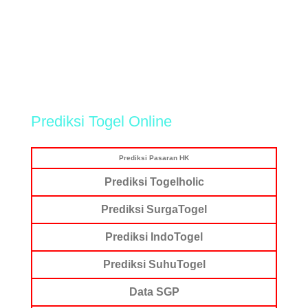
Prediksi Togel Online
Prediksi Pasaran HK
Prediksi Togelholic
Prediksi SurgaTogel
Prediksi IndoTogel
Prediksi SuhuTogel
Data SGP