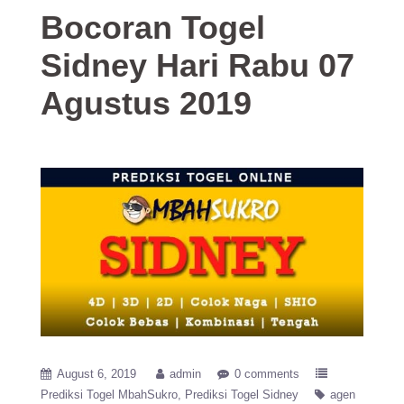
Bocoran Togel
Sidney Hari Rabu 07
Agustus 2019
August 6, 2019
admin
0 comments
Prediksi Togel MbahSukro
Prediksi Togel Sidney
agen