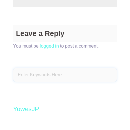
Leave a Reply
You must be
logged in
to post a comment.
YowesJP