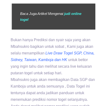
Baca Juga Artikel Mengenai
judi online
togel
Bukan hanya Prediksi dan syair saja yang akan
Mbahsukro bagikan untuk sobat , Kami juga akan
selalu menampilkan
Live Draw Togel SGP, China,
Sidney, Taiwan, Kamboja dan HK
untuk bettor
yang ingin tahu dan melihat secara live keluaran
putaran togel untuk setiap hari.
Mbahsukro juga akan membagikan Data SGP dan
Kamboja untuk anda semuanya , Data Togel ini
tentunya dapat anda jadikan panduan untuk
menemukan prediksi nomor togel selanjutnya.