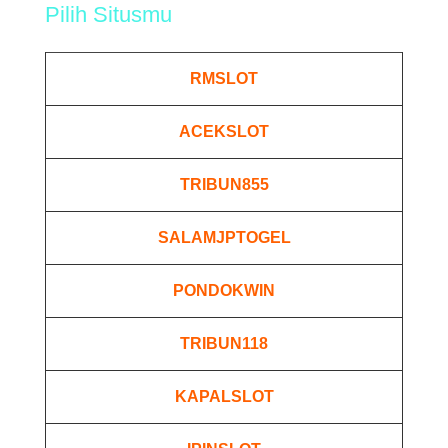
Pilih Situsmu
RMSLOT
ACEKSLOT
TRIBUN855
SALAMJPTOGEL
PONDOKWIN
TRIBUN118
KAPALSLOT