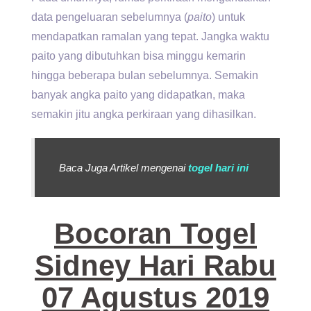
data pengeluaran sebelumnya (
paito
) untuk
mendapatkan ramalan yang tepat. Jangka waktu
paito yang dibutuhkan bisa minggu kemarin
hingga beberapa bulan sebelumnya. Semakin
banyak angka paito yang didapatkan, maka
semakin jitu angka perkiraan yang dihasilkan.
Baca Juga Artikel mengenai
togel hari ini
Bocoran Togel
Sidney Hari Rabu
07 Agustus 2019