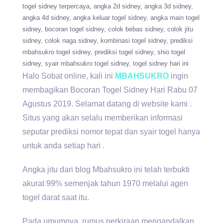
togel sidney terpercaya
angka 2d sidney
angka 3d sidney
angka 4d sidney
angka keluar togel sidney
angka main togel
sidney
bocoran togel sidney
colok bebas sidney
colok jitu
sidney
colok naga sidney
kombinasi togel sidney
prediksi
mbahsukro togel sidney
prediksi togel sidney
shio togel
sidney
syair mbahsukro togel sidney
togel sidney hari ini
Halo Sobat online, kali ini
MBAHSUKRO
ingin
membagikan Bocoran Togel Sidney Hari Rabu 07
Agustus 2019. Selamat datang di website kami .
Situs yang akan selalu memberikan informasi
seputar prediksi nomor tepat dan syair togel hanya
untuk anda setiap hari .
Angka jitu dari blog Mbahsukro ini telah terbukti
akurat 99% semenjak tahun 1970 melalui agen
togel darat saat itu.
Pada umumnya, rumus perkiraan mengandalkan