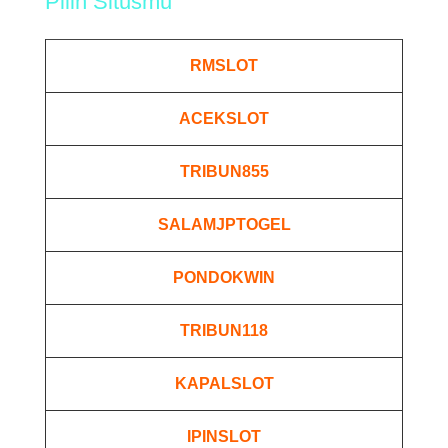
Pilih Situsmu
RMSLOT
ACEKSLOT
TRIBUN855
SALAMJPTOGEL
PONDOKWIN
TRIBUN118
KAPALSLOT
IPINSLOT