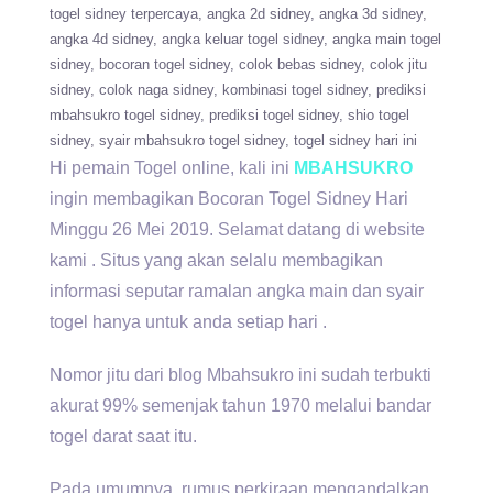
togel sidney terpercaya
angka 2d sidney
angka 3d sidney
angka 4d sidney
angka keluar togel sidney
angka main togel
sidney
bocoran togel sidney
colok bebas sidney
colok jitu
sidney
colok naga sidney
kombinasi togel sidney
prediksi
mbahsukro togel sidney
prediksi togel sidney
shio togel
sidney
syair mbahsukro togel sidney
togel sidney hari ini
Hi pemain Togel online, kali ini
MBAHSUKRO
ingin membagikan Bocoran Togel Sidney Hari
Minggu 26 Mei 2019. Selamat datang di website
kami . Situs yang akan selalu membagikan
informasi seputar ramalan angka main dan syair
togel hanya untuk anda setiap hari .
Nomor jitu dari blog Mbahsukro ini sudah terbukti
akurat 99% semenjak tahun 1970 melalui bandar
togel darat saat itu.
Pada umumnya, rumus perkiraan mengandalkan