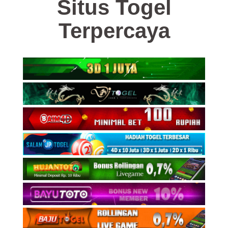
Situs Togel
Terpercaya