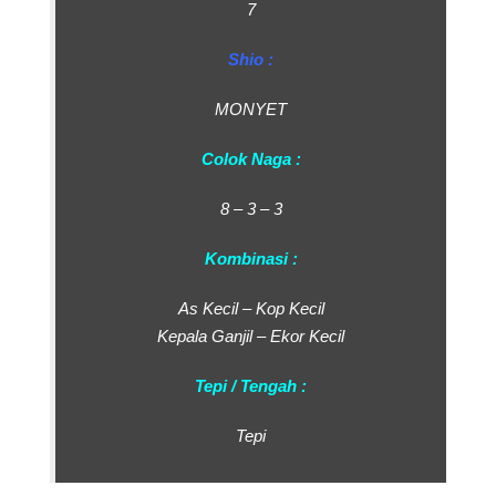
7
Shio :
MONYET
Colok Naga :
8 – 3 – 3
Kombinasi :
As Kecil – Kop Kecil
Kepala Ganjil – Ekor Kecil
Tepi / Tengah :
Tepi