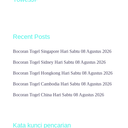
Recent Posts
Bocoran Togel Singapore Hari Sabtu 08 Agustus 2026
Bocoran Togel Sidney Hari Sabtu 08 Agustus 2026
Bocoran Togel Hongkong Hari Sabtu 08 Agustus 2026
Bocoran Togel Cambodia Hari Sabtu 08 Agustus 2026
Bocoran Togel China Hari Sabtu 08 Agustus 2026
Kata kunci pencarian