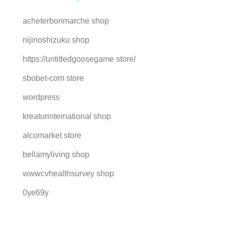
acheterbonmarche shop
nijinoshizuku shop
https://untitledgoosegame store/
sbobet-com store
wordpress
kreaturinternational shop
alcomarket store
bellamyliving shop
wwwcvhealthsurvey shop
0ye69y