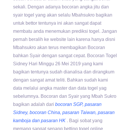
sekali. Dengan adanya bocoran angka jitu dan
syair togel yang akan selalu Mbahsukro bagikan
untuk bettor tentunya ini akan sangat dapat
membatu anda menemukan prediksi togel. Jangan
pernah beralih ke website lain karena hanya disni
Mbahsukro akan terus membagikan Bocoran
bahkan Syair dengan sangat cepat. Bocoran Togel
Sidney Hari Minggu 26 Mei 2019 yang kami
bagikan tentunya sudah dianalisa dan dirangkum
dengan sangat amat teliti. Bahkan sudah kami
data melalui angka master dan data togel yag
sebelumnya. Bocoran dan Syair yang Mbah Sukro
bagikan adalah dari
bocoran SGP, pasaran
Sidney, bocoran China, pasaran Taiwan, pasaran
kamboja dan pasaran HK
. Bagi sobat yang
memang sangat senang betting togel online