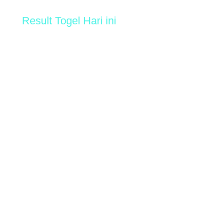
Result Togel Hari ini