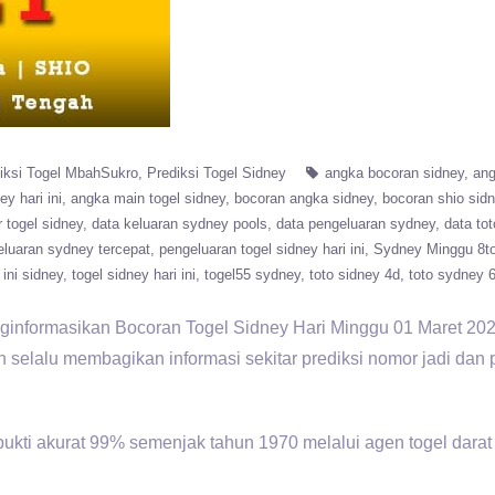
iksi Togel MbahSukro
Prediksi Togel Sidney
angka bocoran sidney
an
y hari ini
angka main togel sidney
bocoran angka sidney
bocoran shio sid
r togel sidney
data keluaran sydney pools
data pengeluaran sydney
data tot
luaran sydney tercepat
pengeluaran togel sidney hari ini
Sydney Minggu 8to
 ini sidney
togel sidney hari ini
togel55 sydney
toto sidney 4d
toto sydney 
informasikan Bocoran Togel Sidney Hari Minggu 01 Maret 202
n selalu membagikan informasi sekitar prediksi nomor jadi dan 
bukti akurat 99% semenjak tahun 1970 melalui agen togel darat