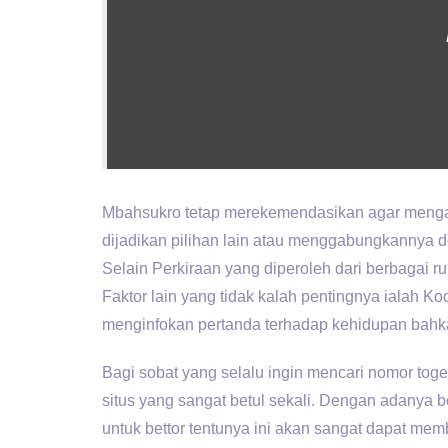
Mbahsukro tetap merekemendasikan agar meng
dijadikan pilihan lain atau menggabungkannya d
Selain Perkiraan yang diperoleh dari berbagai ru
Faktor lain yang tidak kalah pentingnya ialah Ko
menginfokan pertanda terhadap kehidupan bahka
Bagi sobat yang selalu ingin mencari nomor tog
situs yang sangat betul sekali. Dengan adanya 
untuk bettor tentunya ini akan sangat dapat mem