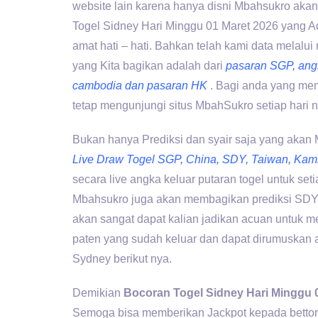
website lain karena hanya disni Mbahsukro aka
Togel Sidney Hari Minggu 01 Maret 2026 yang A
amat hati – hati. Bahkan telah kami data melal
yang Kita bagikan adalah dari
pasaran SGP, angk
cambodia dan pasaran HK
. Bagi anda yang mem
tetap mengunjungi situs MbahSukro setiap hari n
Bukan hanya Prediksi dan syair saja yang akan
Live Draw Togel SGP, China, SDY, Taiwan, Ka
secara live angka keluar putaran togel untuk seti
Mbahsukro juga akan membagikan prediksi SDY 
akan sangat dapat kalian jadikan acuan untuk m
paten yang sudah keluar dan dapat dirumuskan 
Sydney berikut nya.
Demikian
Bocoran Togel Sidney Hari Minggu 
Semoga bisa memberikan Jackpot kepada bettor