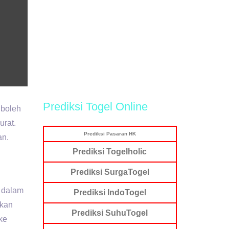
Prediksi Togel Online
 boleh
urat.
Prediksi Pasaran HK
an.
Prediksi Togelholic
Prediksi SurgaTogel
i dalam
Prediksi IndoTogel
ikan
Prediksi SuhuTogel
ke