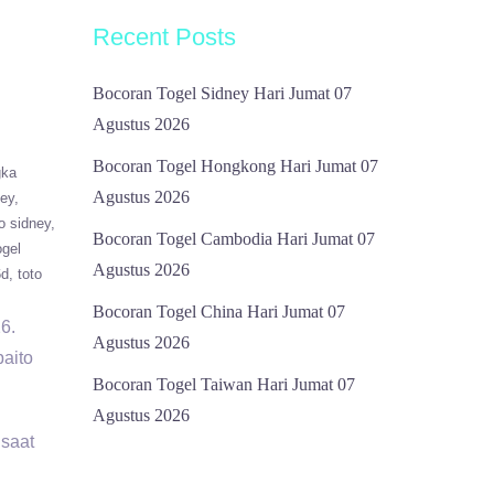
Recent Posts
Bocoran Togel Sidney Hari Jumat 07
Agustus 2026
Bocoran Togel Hongkong Hari Jumat 07
gka
Agustus 2026
ney
o sidney
Bocoran Togel Cambodia Hari Jumat 07
gel
Agustus 2026
6d
toto
Bocoran Togel China Hari Jumat 07
6.
Agustus 2026
paito
Bocoran Togel Taiwan Hari Jumat 07
Agustus 2026
 saat