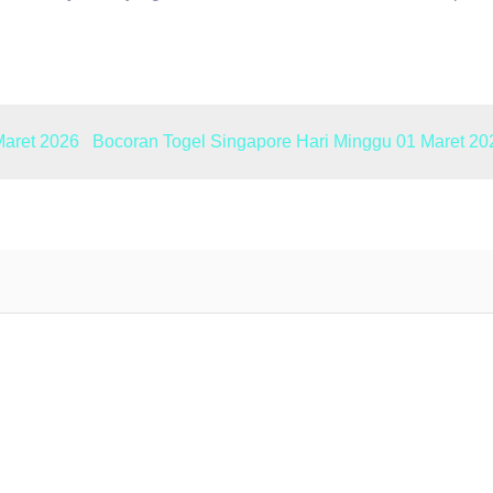
Maret 2026
Bocoran Togel Singapore Hari Minggu 01 Maret 20