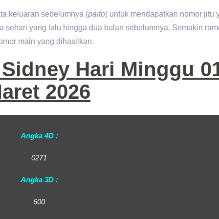
ta keluaran sebelumnya (
paito
) untuk mendapatkan nomor jitu 
sa sehari yang lalu hingga dua bulan sebelumnya. Semakin ram
nomor main yang dihasilkan.
 Sidney Hari Minggu 0
aret 2026
Angka 4D :
0271
Angka 3D :
600