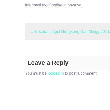
informasi
togel online
lainnya ya.
←
Bocoran Togel Hongkong Hari Minggu 01 
Leave a Reply
You must be
logged in
to post a comment.