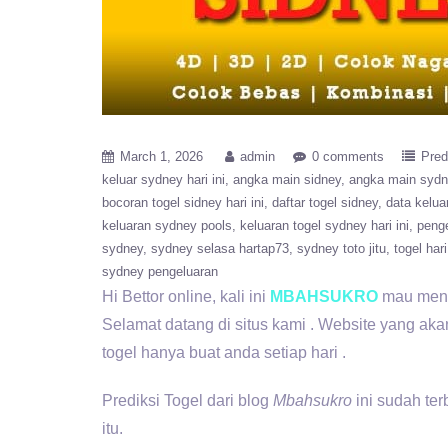
March 1, 2026
admin
0 comments
Pred
keluar sydney hari ini
angka main sidney
angka main sydne
bocoran togel sidney hari ini
daftar togel sidney
data kelua
keluaran sydney pools
keluaran togel sydney hari ini
penge
sydney
sydney selasa hartap73
sydney toto jitu
togel hari
sydney pengeluaran
Hi Bettor online, kali ini
MBAHSUKRO
mau meng
Selamat datang di situs kami . Website yang aka
togel hanya buat anda setiap hari .
Prediksi Togel dari blog
Mbahsukro
ini sudah ter
itu.