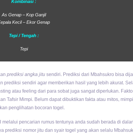
Kombinasi :
As Genap – Kop Ganjil
epala Kecil – Ekor Genap
Tepi / Tengah :
Tepi
kan
prediksi angka jitu
sendiri. Prediksi dari Mbahsukro bisa dij
 prediksi sendiri agar memberikan hasil yang lebih akurat. Sel
ting atau feeling dari para sobat juga sangat diperlukan. Faktor
n Tafsir Mimpi. Belum dapat dibuktikan fakta atau mitos, mimpi
an penglihatan bocoran togel.
el melalui pencarian rumus tentunya anda sudah berada di dala
 prediksi nomor jitu dan syair togel yang akan selalu Mbahsu