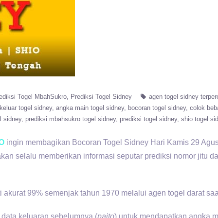
ediksi Togel MbahSukro
Prediksi Togel Sidney
agen togel sidney terpe
keluar togel sidney
angka main togel sidney
bocoran togel sidney
colok beb
l sidney
prediksi mbahsukro togel sidney
prediksi togel sidney
shio togel si
O
ingin membagikan Bocoran Togel Sidney Hari Kamis 29 Agus
akan selalu memberikan informasi seputar prediksi nomor jitu da
ti akurat 99% semenjak tahun 1970 melalui agen togel darat saat
data keluaran sebelumnya (
paito
) untuk mendapatkan angka m