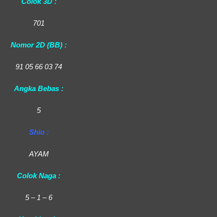
Colok 3D :
701
Nomor 2D (BB) :
91 05 66 03 74
Angka Bebas :
5
Shio :
AYAM
Colok Naga :
5 – 1 – 6