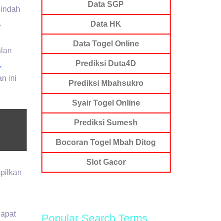
Data SGP
pindah
.
Data HK
Data Togel Online
alan
Prediksi Duta4D
,
n ini
Prediksi Mbahsukro
Syair Togel Online
Prediksi Sumesh
Bocoran Togel Mbah Ditog
Slot Gacor
pilkan
dapat
Popular Search Terms