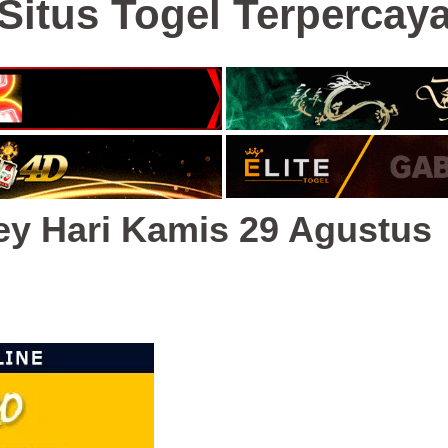
Situs Togel Terpercay
ey Hari Kamis 29 Agustus