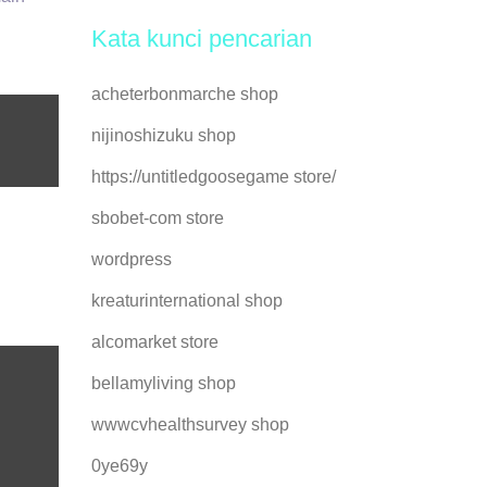
Kata kunci pencarian
acheterbonmarche shop
nijinoshizuku shop
https://untitledgoosegame store/
sbobet-com store
wordpress
kreaturinternational shop
alcomarket store
bellamyliving shop
wwwcvhealthsurvey shop
0ye69y