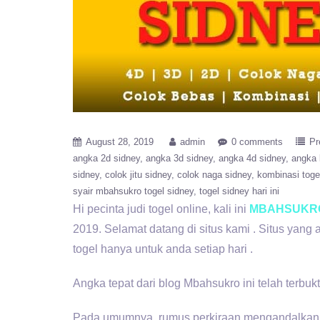
August 28, 2019
admin
0 comments
Pr
angka 2d sidney
angka 3d sidney
angka 4d sidney
angka 
sidney
colok jitu sidney
colok naga sidney
kombinasi toge
syair mbahsukro togel sidney
togel sidney hari ini
Hi pecinta judi togel online, kali ini
MBAHSUKR
2019. Selamat datang di situs kami . Situs yang 
togel hanya untuk anda setiap hari .
Angka tepat dari blog Mbahsukro ini telah terbuk
Pada umumnya, rumus perkiraan mengandalkan 