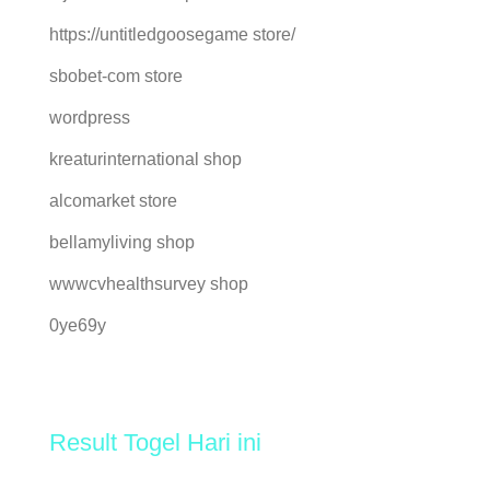
https://untitledgoosegame store/
sbobet-com store
wordpress
kreaturinternational shop
alcomarket store
bellamyliving shop
wwwcvhealthsurvey shop
0ye69y
Result Togel Hari ini