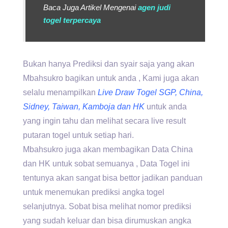
Baca Juga Artikel Mengenai
agen judi
togel terpercaya
Bukan hanya Prediksi dan syair saja yang akan
Mbahsukro bagikan untuk anda , Kami juga akan
selalu menampilkan
Live Draw Togel SGP, China,
Sidney, Taiwan, Kamboja dan HK
untuk anda
yang ingin tahu dan melihat secara live result
putaran togel untuk setiap hari.
Mbahsukro juga akan membagikan Data China
dan HK untuk sobat semuanya , Data Togel ini
tentunya akan sangat bisa bettor jadikan panduan
untuk menemukan prediksi angka togel
selanjutnya. Sobat bisa melihat nomor prediksi
yang sudah keluar dan bisa dirumuskan angka