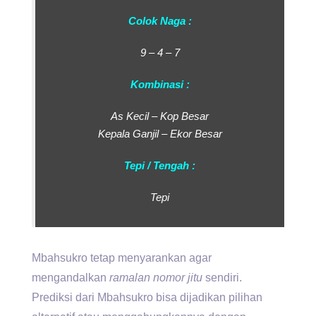
Colok Naga :
9 – 4 – 7
Kombinasi :
As Kecil – Kop Besar
Kepala Ganjil – Ekor Besar
Tepi / Tengah :
Tepi
Mbahsukro tetap menyarankan agar
mengandalkan
ramalan nomor jitu
sendiri.
Prediksi dari Mbahsukro bisa dijadikan pilihan