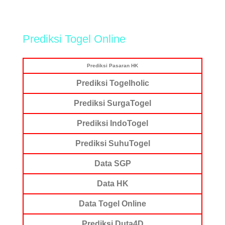
Prediksi Togel Online
Prediksi Pasaran HK
Prediksi Togelholic
Prediksi SurgaTogel
Prediksi IndoTogel
Prediksi SuhuTogel
Data SGP
Data HK
Data Togel Online
Prediksi Duta4D