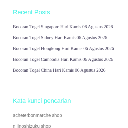
Recent Posts
Bocoran Togel Singapore Hari Kamis 06 Agustus 2026
Bocoran Togel Sidney Hari Kamis 06 Agustus 2026
Bocoran Togel Hongkong Hari Kamis 06 Agustus 2026
Bocoran Togel Cambodia Hari Kamis 06 Agustus 2026
Bocoran Togel China Hari Kamis 06 Agustus 2026
Kata kunci pencarian
acheterbonmarche shop
nijinoshizuku shop