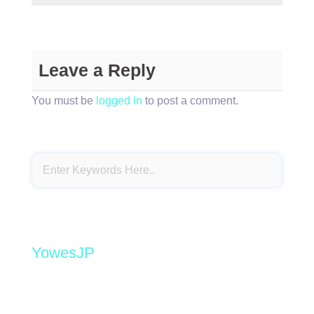
Leave a Reply
You must be
logged in
to post a comment.
YowesJP