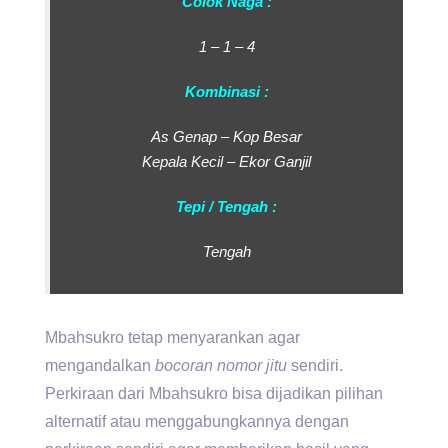
Colok Naga :
1 – 1 – 4
Kombinasi :
As Genap – Kop Besar
Kepala Kecil – Ekor Ganjil
Tepi / Tengah :
Tengah
Mbahsukro tetap menyarankan agar
mengandalkan
bocoran nomor jitu
sendiri.
Perkiraan dari Mbahsukro bisa dijadikan pilihan
alternatif atau menggabungkannya dengan