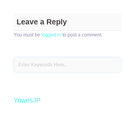
Leave a Reply
You must be
logged in
to post a comment.
YowesJP