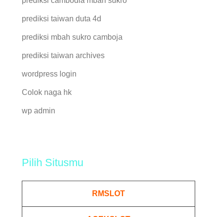
prediksi cambodia mbah sukro
prediksi taiwan duta 4d
prediksi mbah sukro camboja
prediksi taiwan archives
wordpress login
Colok naga hk
wp admin
Pilih Situsmu
RMSLOT