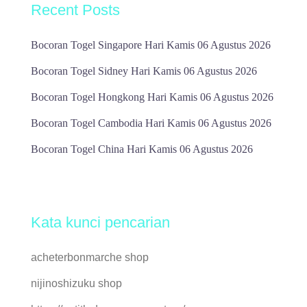
Recent Posts
Bocoran Togel Singapore Hari Kamis 06 Agustus 2026
Bocoran Togel Sidney Hari Kamis 06 Agustus 2026
Bocoran Togel Hongkong Hari Kamis 06 Agustus 2026
Bocoran Togel Cambodia Hari Kamis 06 Agustus 2026
Bocoran Togel China Hari Kamis 06 Agustus 2026
Kata kunci pencarian
acheterbonmarche shop
nijinoshizuku shop