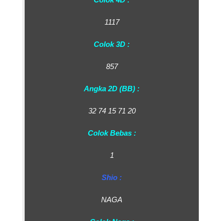
1117
Colok 3D :
857
Angka 2D (BB) :
32 74 15 71 20
Colok Bebas :
1
Shio :
NAGA