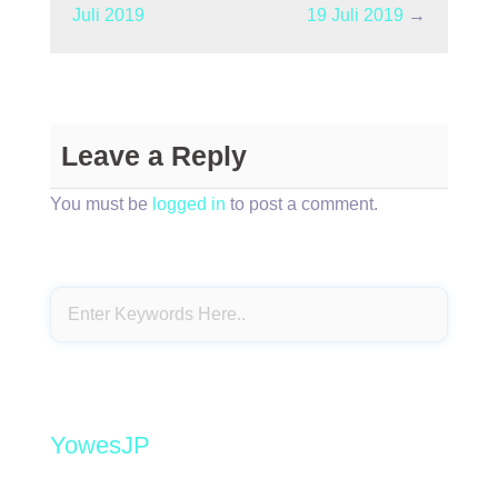
Juli 2019
19 Juli 2019
→
Leave a Reply
You must be
logged in
to post a comment.
YowesJP