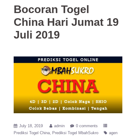
Bocoran Togel
China Hari Jumat 19
Juli 2019
July 18, 2019
admin
0 comments
Prediksi Togel China
Prediksi Togel MbahSukro
agen