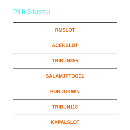
Pilih Situsmu
RMSLOT
ACEKSLOT
TRIBUN855
SALAMJPTOGEL
PONDOKWIN
TRIBUN118
KAPALSLOT