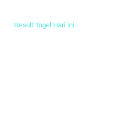
Result Togel Hari ini