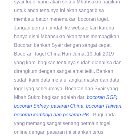
syair togel yang akan selalu Mbahsukro bagikan
untuk anda tentunya ini akan sangat bisa
membatu bettor menemukan bocoran togel.
Jangan pernah pindah ke website lain karena
hanya disni Mbahsukro akan terus membagikan
Bocoran bahkan Syair dengan sangat cepat.
Bocoran Togel China Hari Jumat 19 Juli 2019
yang kami bagikan tentunya sudah dianalisa dan
dirangkum dengan sangat amat teliti. Bahkan
sudah kami data melalui angka master dan data
togel yag sebelumnya. Bocoran dan Syair yang
Mbah Sukro bagikan adalah dari
bocoran SGP,
bocoran Sidney, pasaran China, bocoran Taiwan,
bocoran kamboja dan pasaran HK
. Bagi anda
yang memang sangat senang bermain togel
online dengan pasaran ini silahkan terus