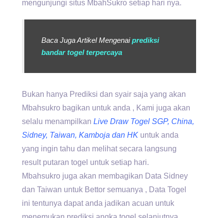
mengunjungi situs MbahSukro setiap hari nya.
Baca Juga Artikel Mengenai
prediksi
bandar togel terpercaya
Bukan hanya Prediksi dan syair saja yang akan
Mbahsukro bagikan untuk anda , Kami juga akan
selalu menampilkan
Live Draw Togel SGP, China,
Sidney, Taiwan, Kamboja dan HK
untuk anda
yang ingin tahu dan melihat secara langsung
result putaran togel untuk setiap hari.
Mbahsukro juga akan membagikan Data Sidney
dan Taiwan untuk Bettor semuanya , Data Togel
ini tentunya dapat anda jadikan acuan untuk
menemukan prediksi angka togel selanjutnya.