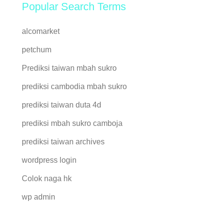
Popular Search Terms
alcomarket
petchum
Prediksi taiwan mbah sukro
prediksi cambodia mbah sukro
prediksi taiwan duta 4d
prediksi mbah sukro camboja
prediksi taiwan archives
wordpress login
Colok naga hk
wp admin