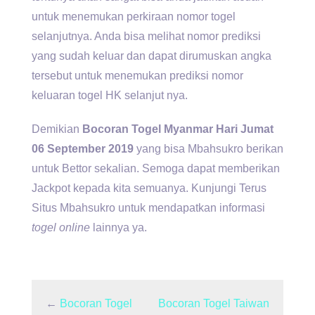
untuk menemukan perkiraan nomor togel
selanjutnya. Anda bisa melihat nomor prediksi
yang sudah keluar dan dapat dirumuskan angka
tersebut untuk menemukan prediksi nomor
keluaran togel HK selanjut nya.
Demikian
Bocoran Togel Myanmar Hari Jumat
06 September 2019
yang bisa Mbahsukro berikan
untuk Bettor sekalian. Semoga dapat memberikan
Jackpot kepada kita semuanya. Kunjungi Terus
Situs Mbahsukro untuk mendapatkan informasi
togel online
lainnya ya.
←
Bocoran Togel
Bocoran Togel Taiwan