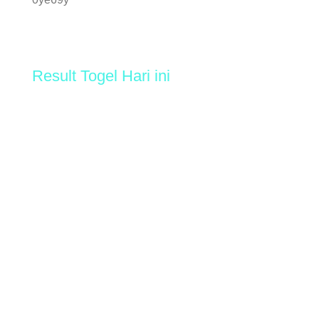
Result Togel Hari ini