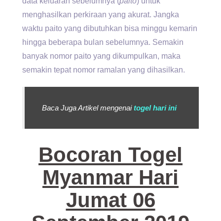
data keluaran sebelumnya (
paito
) untuk
menghasilkan perkiraan yang akurat. Jangka
waktu paito yang dibutuhkan bisa minggu kemarin
hingga beberapa bulan sebelumnya. Semakin
banyak nomor paito yang dikumpulkan, maka
semakin tepat nomor ramalan yang dihasilkan.
Baca Juga Artikel mengenai
togel hari ini
Bocoran Togel
Myanmar Hari
Jumat 06