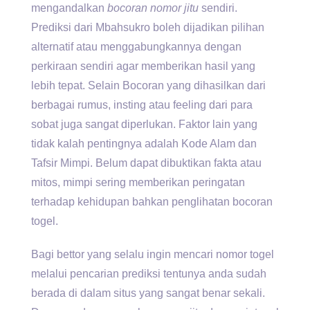
mengandalkan
bocoran nomor jitu
sendiri.
Prediksi dari Mbahsukro boleh dijadikan pilihan
alternatif atau menggabungkannya dengan
perkiraan sendiri agar memberikan hasil yang
lebih tepat. Selain Bocoran yang dihasilkan dari
berbagai rumus, insting atau feeling dari para
sobat juga sangat diperlukan. Faktor lain yang
tidak kalah pentingnya adalah Kode Alam dan
Tafsir Mimpi. Belum dapat dibuktikan fakta atau
mitos, mimpi sering memberikan peringatan
terhadap kehidupan bahkan penglihatan bocoran
togel.
Bagi bettor yang selalu ingin mencari nomor togel
melalui pencarian prediksi tentunya anda sudah
berada di dalam situs yang sangat benar sekali.