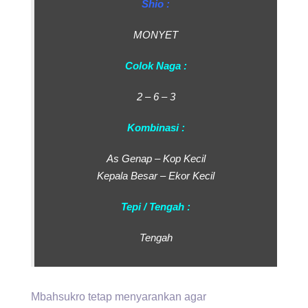
Shio :
MONYET
Colok Naga :
2 – 6 – 3
Kombinasi :
As Genap – Kop Kecil
Kepala Besar – Ekor Kecil
Tepi / Tengah :
Tengah
Mbahsukro tetap menyarankan agar