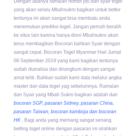
Dengan adanya ramalan nomor jitu dan syair togel
yang akan selalu Mbahsukro bagikan untuk bettor
tentunya ini akan sangat bisa membatu anda
menemukan prediksi togel. Jangan pernah beralih
ke situs lain karena hanya disni Mbahsukro akan
terus membagikan Bocoran bahkan Syair dengan
sangat cepat. Bocoran Togel Myanmar Hari Jumat
06 September 2019 yang kami bagikan tentunya
sudah dianalisa dan dirangkum dengan sangat
amat teliti. Bahkan sudah kami data melalui angka
master dan data togel yag sebelumnya. Ramalan
dan Syair yang Mbah Sukro bagikan adalah dari
bocoran SGP, pasaran Sidney, pasaran China,
pasaran Taiwan, bocoran kamboja dan bocoran
HK
. Bagi anda yang memang sangat senang
betting togel online dengan pasaran ini silahkan