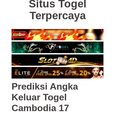
Situs Togel
Terpercaya
Prediksi Angka
Keluar Togel
Cambodia 17