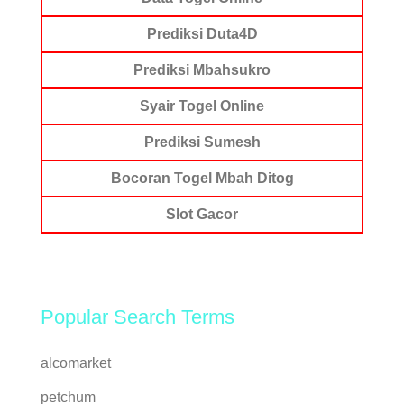
Prediksi Duta4D
Prediksi Mbahsukro
Syair Togel Online
Prediksi Sumesh
Bocoran Togel Mbah Ditog
Slot Gacor
Popular Search Terms
alcomarket
petchum