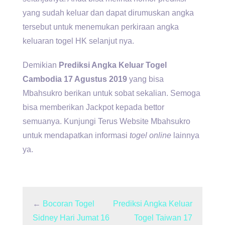
yang sudah keluar dan dapat dirumuskan angka
tersebut untuk menemukan perkiraan angka
keluaran togel HK selanjut nya.
Demikian
Prediksi Angka Keluar Togel
Cambodia 17 Agustus 2019
yang bisa
Mbahsukro berikan untuk sobat sekalian. Semoga
bisa memberikan Jackpot kepada bettor
semuanya. Kunjungi Terus Website Mbahsukro
untuk mendapatkan informasi
togel online
lainnya
ya.
←
Bocoran Togel
Prediksi Angka Keluar
Sidney Hari Jumat 16
Togel Taiwan 17