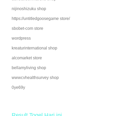
nijinoshizuku shop
https://untitledgoosegame store/
sbobet-com store
wordpress
kreaturinternational shop
alcomarket store
bellamyliving shop
wwwcvhealthsurvey shop
0ye69y
Result Togel Hari ini