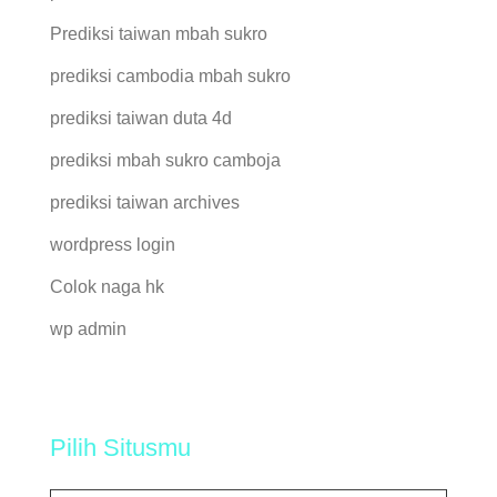
Prediksi taiwan mbah sukro
prediksi cambodia mbah sukro
prediksi taiwan duta 4d
prediksi mbah sukro camboja
prediksi taiwan archives
wordpress login
Colok naga hk
wp admin
Pilih Situsmu