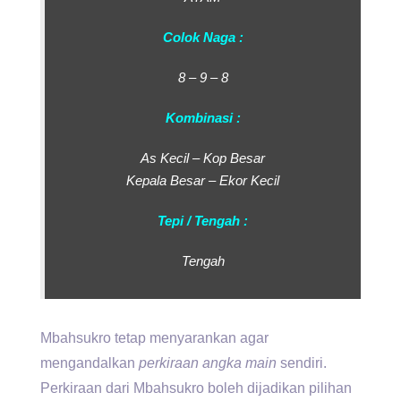
Colok Naga :
8 – 9 – 8
Kombinasi :
As Kecil – Kop Besar
Kepala Besar – Ekor Kecil
Tepi / Tengah :
Tengah
Mbahsukro tetap menyarankan agar
mengandalkan
perkiraan angka main
sendiri.
Perkiraan dari Mbahsukro boleh dijadikan pilihan