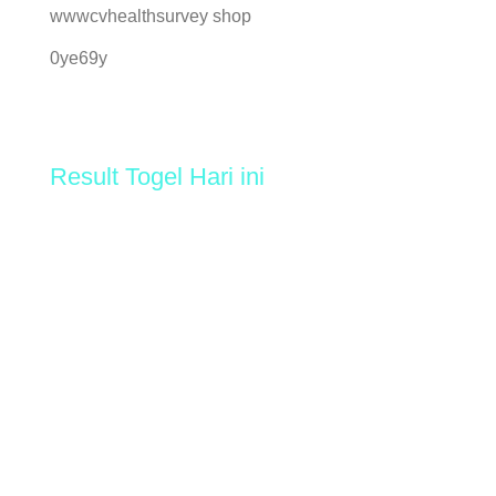
wwwcvhealthsurvey shop
0ye69y
Result Togel Hari ini