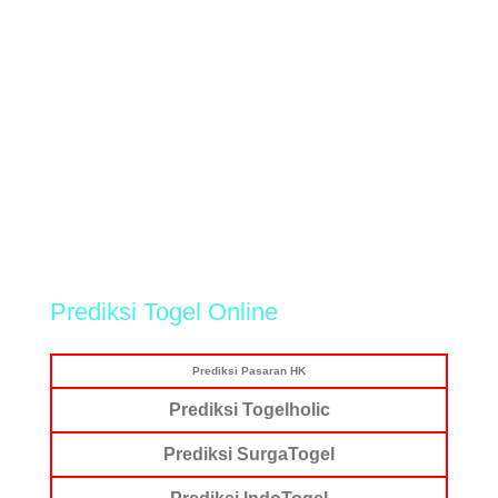
Prediksi Togel Online
Prediksi Pasaran HK
Prediksi Togelholic
Prediksi SurgaTogel