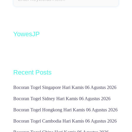
YowesJP
Recent Posts
Bocoran Togel Singapore Hari Kamis 06 Agustus 2026
Bocoran Togel Sidney Hari Kamis 06 Agustus 2026
Bocoran Togel Hongkong Hari Kamis 06 Agustus 2026
Bocoran Togel Cambodia Hari Kamis 06 Agustus 2026