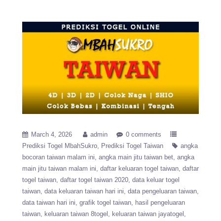
March 4, 2026
admin
0 comments
Prediksi Togel MbahSukro
Prediksi Togel Taiwan
angka
bocoran taiwan malam ini
angka main jitu taiwan bet
angka
main jitu taiwan malam ini
daftar keluaran togel taiwan
daftar
togel taiwan
daftar togel taiwan 2020
data keluar togel
taiwan
data keluaran taiwan hari ini
data pengeluaran taiwan
data taiwan hari ini
grafik togel taiwan
hasil pengeluaran
taiwan
keluaran taiwan 8togel
keluaran taiwan jayatogel