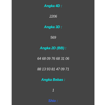
Angka 4D :
2206
Angka 3D :
569
Angka 2D (BB) :
64 68 09 76 68 31 06
88 13 93 81 47 09 71
Angka Bebas :
1
Shio :