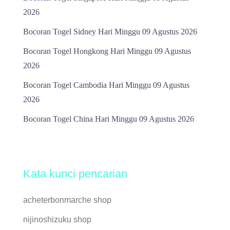
2026
Bocoran Togel Sidney Hari Minggu 09 Agustus 2026
Bocoran Togel Hongkong Hari Minggu 09 Agustus
2026
Bocoran Togel Cambodia Hari Minggu 09 Agustus
2026
Bocoran Togel China Hari Minggu 09 Agustus 2026
Kata kunci pencarian
acheterbonmarche shop
nijinoshizuku shop