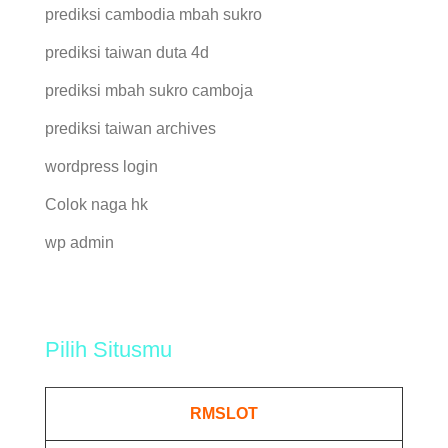
prediksi cambodia mbah sukro
prediksi taiwan duta 4d
prediksi mbah sukro camboja
prediksi taiwan archives
wordpress login
Colok naga hk
wp admin
Pilih Situsmu
RMSLOT