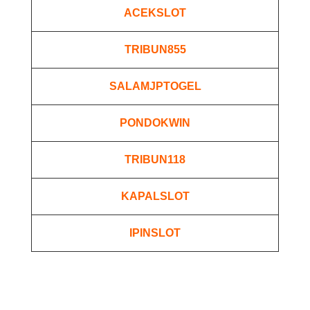
ACEKSLOT
TRIBUN855
SALAMJPTOGEL
PONDOKWIN
TRIBUN118
KAPALSLOT
IPINSLOT