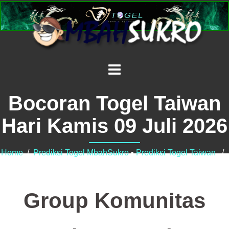
Bocoran Togel Taiwan
Hari Kamis 09 Juli 2026
Home
/
Prediksi Togel MbahSukro
•
Prediksi Togel Taiwan
/
Bocoran Togel Taiwan Hari Kamis 09 Juli 2026
Group Komunitas