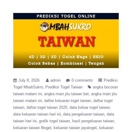
July 8, 2026
admin
0 comments
Prediksi
Togel MbahSukro
Prediksi Togel Taiwan
angka bocoran
taiwan malam ini
angka main jitu taiwan bet
angka main jitu
taiwan malam ini
daftar keluaran togel taiwan
daftar togel
taiwan
daftar togel taiwan 2020
data keluar togel taiwan
data keluaran taiwan hari ini
data pengeluaran taiwan
data
taiwan hari ini
grafik togel taiwan
hasil pengeluaran taiwan
keluaran taiwan 8togel
keluaran taiwan jayatogel
keluaran