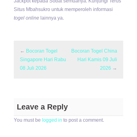
Jackpot kepada Sobat semuanya. Kunjungi Terus
Situs Mbahsukro untuk memperoleh informasi
togel online
lainnya ya.
←
Bocoran Togel
Bocoran Togel China
Singapore Hari Rabu
Hari Kamis 09 Juli
08 Juli 2026
2026
→
Leave a Reply
You must be
logged in
to post a comment.