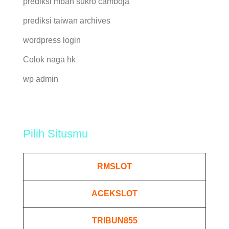
prediksi mbah sukro camboja
prediksi taiwan archives
wordpress login
Colok naga hk
wp admin
Pilih Situsmu
RMSLOT
ACEKSLOT
TRIBUN855