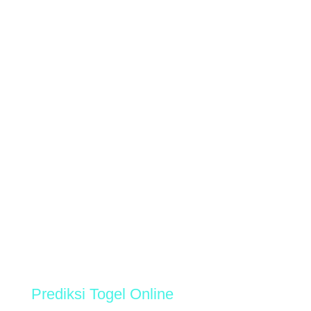
Prediksi Togel Online