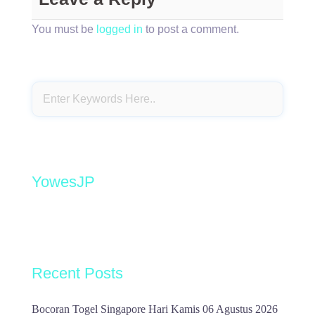
You must be
logged in
to post a comment.
YowesJP
Recent Posts
Bocoran Togel Singapore Hari Kamis 06 Agustus 2026