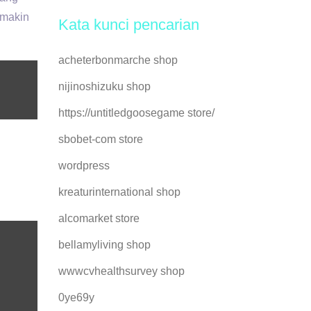
emakin
Kata kunci pencarian
acheterbonmarche shop
nijinoshizuku shop
https://untitledgoosegame store/
sbobet-com store
wordpress
kreaturinternational shop
alcomarket store
bellamyliving shop
wwwcvhealthsurvey shop
0ye69y