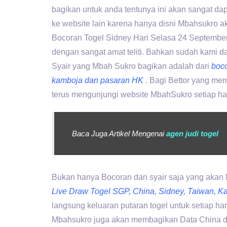
bagikan untuk anda tentunya ini akan sangat d
ke website lain karena hanya disni Mbahsukro a
Bocoran Togel Sidney Hari Selasa 24 September
dengan sangat amat teliti. Bahkan sudah kami d
Syair yang Mbah Sukro bagikan adalah dari
boco
kamboja dan pasaran HK
. Bagi Bettor yang mem
terus mengunjungi website MbahSukro setiap har
Baca Juga Artikel Mengenai
agen judi togel
Bukan hanya Bocoran dan syair saja yang akan 
Live Draw Togel SGP, China, Sidney, Taiwan, 
langsung keluaran putaran togel untuk setiap har
Mbahsukro juga akan membagikan Data China da