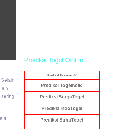
Prediksi Togel Online
Prediksi Pasaran HK
 Selain
Prediksi Togelholic
 lain
 sering
Prediksi SurgaTogel
Prediksi IndoTogel
lam
Prediksi SuhuTogel