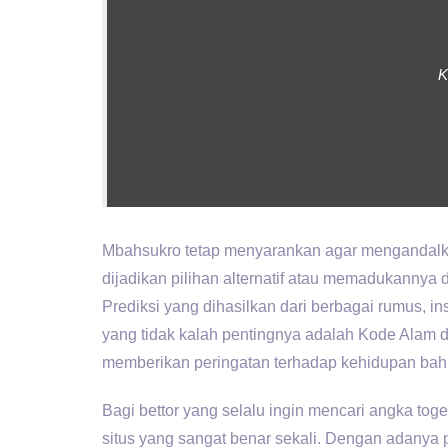
K
Mbahsukro tetap menyarankan agar mengandal
dijadikan pilihan alternatif atau memadukannya 
Prediksi yang dihasilkan dari berbagai rumus, inst
yang tidak kalah pentingnya adalah Kode Alam da
memberikan peringatan terhadap kehidupan bahk
Bagi bettor yang selalu ingin mencari angka tog
situs yang sangat benar sekali. Dengan adanya p