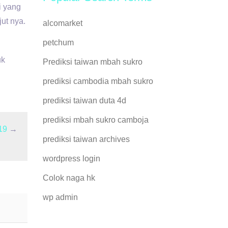
i yang
ut nya.
alcomarket
petchum
uk
Prediksi taiwan mbah sukro
prediksi cambodia mbah sukro
prediksi taiwan duta 4d
prediksi mbah sukro camboja
19
→
prediksi taiwan archives
wordpress login
Colok naga hk
wp admin