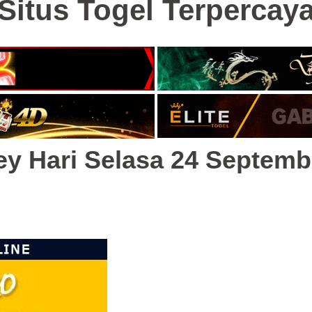
Situs Togel Terpercay
ey Hari Selasa 24 Septemb