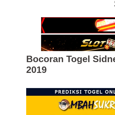
Bocoran Togel Sidn
2019