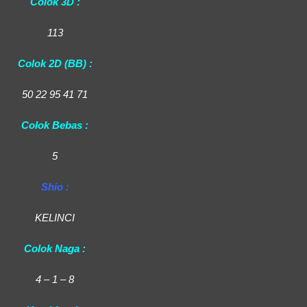
Colok 3D :
113
Colok 2D (BB) :
50 22 95 41 71
Colok Bebas :
5
Shio :
KELINCI
Colok Naga :
4 – 1 – 8