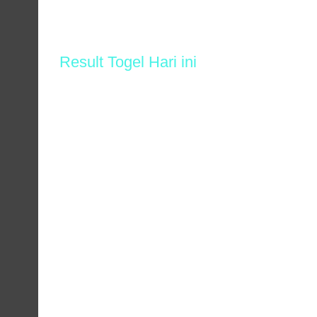
Result Togel Hari ini