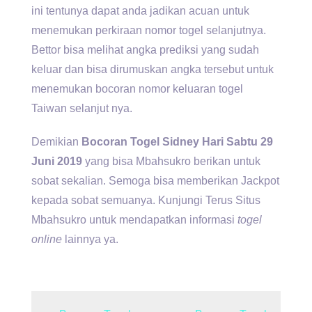
ini tentunya dapat anda jadikan acuan untuk
menemukan perkiraan nomor togel selanjutnya.
Bettor bisa melihat angka prediksi yang sudah
keluar dan bisa dirumuskan angka tersebut untuk
menemukan bocoran nomor keluaran togel
Taiwan selanjut nya.
Demikian
Bocoran Togel Sidney Hari Sabtu 29
Juni 2019
yang bisa Mbahsukro berikan untuk
sobat sekalian. Semoga bisa memberikan Jackpot
kepada sobat semuanya. Kunjungi Terus Situs
Mbahsukro untuk mendapatkan informasi
togel
online
lainnya ya.