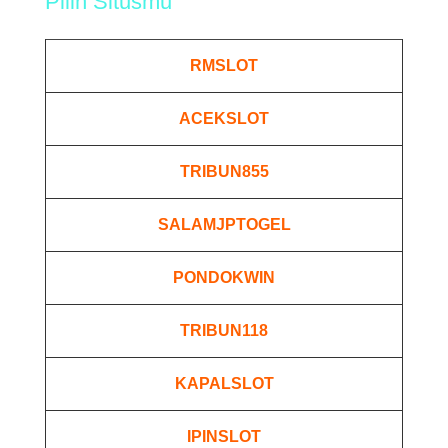
Pilih Situsmu
RMSLOT
ACEKSLOT
TRIBUN855
SALAMJPTOGEL
PONDOKWIN
TRIBUN118
KAPALSLOT
IPINSLOT