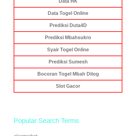
Data HK
Data Togel Online
Prediksi Duta4D
Prediksi Mbahsukro
Syair Togel Online
Prediksi Sumesh
Bocoran Togel Mbah Ditog
Slot Gacor
Popular Search Terms