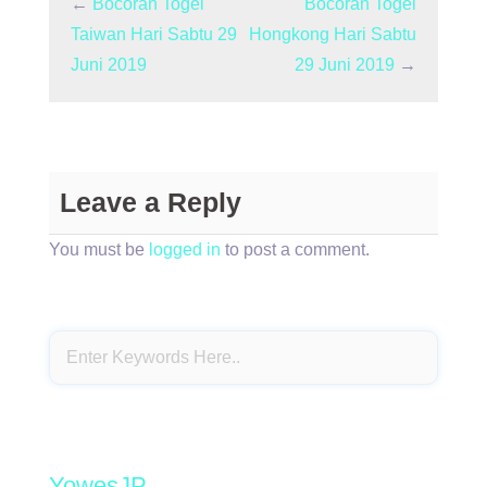
←
Bocoran Togel
Bocoran Togel
Taiwan Hari Sabtu 29
Hongkong Hari Sabtu
Juni 2019
29 Juni 2019
→
Leave a Reply
You must be
logged in
to post a comment.
YowesJP