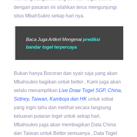
dengan pasaran ini silahkan terus mengunjungi
situs MbahSukro setiap hari nya.
Baca Juga Artikel Mengenai
prediksi
bandar togel terpercaya
Bukan hanya Bocoran dan syair saja yang akan
Mbahsukro bagikan untuk bettor , Kami juga akan
selalu menampilkan
Live Draw Togel SGP, China,
Sidney, Taiwan, Kamboja dan HK
untuk sobat
yang ingin tahu dan melihat secara langsung
keluaran putaran togel untuk setiap hari.
Mbahsukro juga akan membagikan Data China
dan Taiwan untuk Bettor semuanya , Data Togel