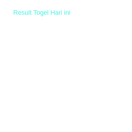
Result Togel Hari ini