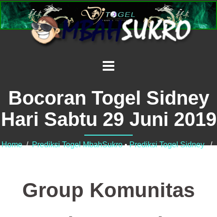
Bocoran Togel Sidney
Hari Sabtu 29 Juni 2019
Home
/
Prediksi Togel MbahSukro
•
Prediksi Togel Sidney
/
Bocoran Togel Sidney Hari Sabtu 29 Juni 2019
Group Komunitas