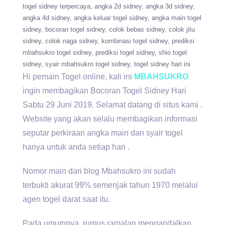
togel sidney terpercaya
angka 2d sidney
angka 3d sidney
angka 4d sidney
angka keluar togel sidney
angka main togel
sidney
bocoran togel sidney
colok bebas sidney
colok jitu
sidney
colok naga sidney
kombinasi togel sidney
prediksi
mbahsukro togel sidney
prediksi togel sidney
shio togel
sidney
syair mbahsukro togel sidney
togel sidney hari ini
Hi pemain Togel online, kali ini
MBAHSUKRO
ingin membagikan Bocoran Togel Sidney Hari
Sabtu 29 Juni 2019. Selamat datang di situs kami .
Website yang akan selalu membagikan informasi
seputar perkiraan angka main dan syair togel
hanya untuk anda setiap hari .
Nomor main dari blog Mbahsukro ini sudah
terbukti akurat 99% semenjak tahun 1970 melalui
agen togel darat saat itu.
Pada umumnya, rumus ramalan mengandalkan