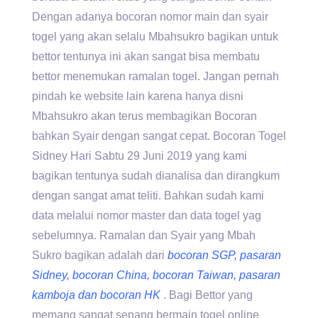
Dengan adanya bocoran nomor main dan syair
togel yang akan selalu Mbahsukro bagikan untuk
bettor tentunya ini akan sangat bisa membatu
bettor menemukan ramalan togel. Jangan pernah
pindah ke website lain karena hanya disni
Mbahsukro akan terus membagikan Bocoran
bahkan Syair dengan sangat cepat. Bocoran Togel
Sidney Hari Sabtu 29 Juni 2019 yang kami
bagikan tentunya sudah dianalisa dan dirangkum
dengan sangat amat teliti. Bahkan sudah kami
data melalui nomor master dan data togel yag
sebelumnya. Ramalan dan Syair yang Mbah
Sukro bagikan adalah dari
bocoran SGP, pasaran
Sidney, bocoran China, bocoran Taiwan, pasaran
kamboja dan bocoran HK
. Bagi Bettor yang
memang sangat senang bermain togel online