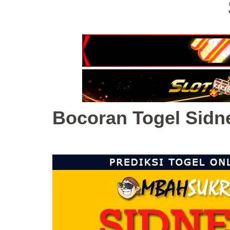
Bocoran Togel Sidne