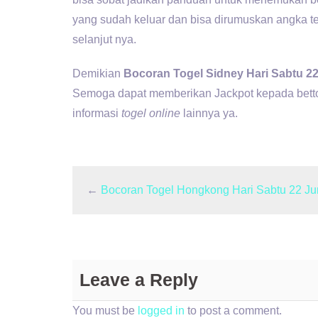
yang sudah keluar dan bisa dirumuskan angka t
selanjut nya.
Demikian
Bocoran Togel Sidney Hari Sabtu 22
Semoga dapat memberikan Jackpot kepada betto
informasi
togel online
lainnya ya.
←
Bocoran Togel Hongkong Hari Sabtu 22 Ju
Leave a Reply
You must be
logged in
to post a comment.