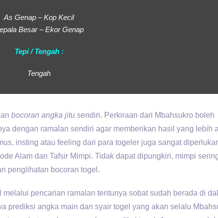
As Genap – Kop Kecil
epala Besar – Ekor Genap
Tepi / Tengah :
Tengah
kan
bocoran angka jitu
sendiri. Perkiraan dari Mbahsukro boleh
nya dengan ramalan sendiri agar memberikan hasil yang lebih a
us, insting atau feeling dari para togeler juga sangat diperluka
ode Alam dan Tafsir Mimpi. Tidak dapat dipungkiri, mimpi serin
 penglihatan bocoran togel.
l melalui pencarian ramalan tentunya sobat sudah berada di d
a prediksi angka main dan syair togel yang akan selalu Mbahs