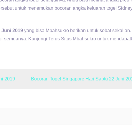
ersebut untuk menemukan bocoran angka keluaran togel Sidne
 Juni 2019
yang bisa Mbahsukro berikan untuk sobat sekalian.
r semuanya. Kunjungi Terus Situs Mbahsukro untuk mendapat
ni 2019
Bocoran Togel Singapore Hari Sabtu 22 Juni 20