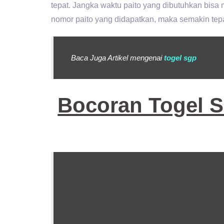
tepat. Jangka waktu paito yang dibutuhkan bis
nomor paito yang didapatkan, maka semakin tepa
Baca Juga Artikel mengenai
togel sgp
Bocoran Togel S