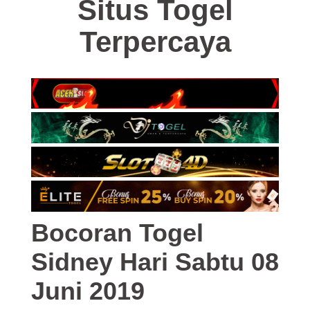
Situs Togel
Terpercaya
Bocoran Togel
Sidney Hari Sabtu 08
Juni 2019