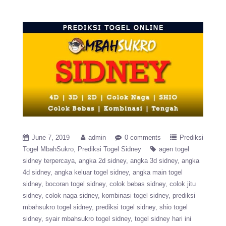
June 7, 2019
admin
0 comments
Prediksi
Togel MbahSukro
Prediksi Togel Sidney
agen togel
sidney terpercaya
angka 2d sidney
angka 3d sidney
angka
4d sidney
angka keluar togel sidney
angka main togel
sidney
bocoran togel sidney
colok bebas sidney
colok jitu
sidney
colok naga sidney
kombinasi togel sidney
prediksi
mbahsukro togel sidney
prediksi togel sidney
shio togel
sidney
syair mbahsukro togel sidney
togel sidney hari ini