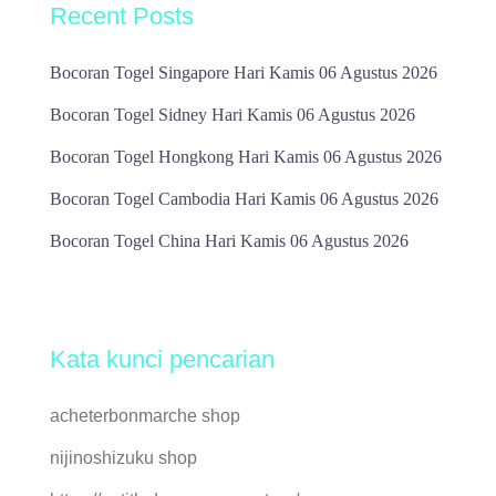
Recent Posts
Bocoran Togel Singapore Hari Kamis 06 Agustus 2026
Bocoran Togel Sidney Hari Kamis 06 Agustus 2026
Bocoran Togel Hongkong Hari Kamis 06 Agustus 2026
Bocoran Togel Cambodia Hari Kamis 06 Agustus 2026
Bocoran Togel China Hari Kamis 06 Agustus 2026
Kata kunci pencarian
acheterbonmarche shop
nijinoshizuku shop