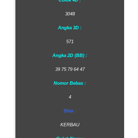
3048
Angka 3D :
571
Angka 2D (BB) :
39 75 79 64 47
Nomor Bebas :
4
Shio :
KERBAU