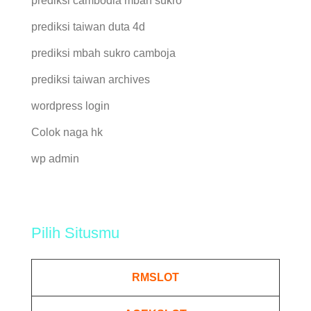
prediksi cambodia mbah sukro
prediksi taiwan duta 4d
prediksi mbah sukro camboja
prediksi taiwan archives
wordpress login
Colok naga hk
wp admin
Pilih Situsmu
RMSLOT