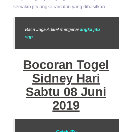
semakin jitu angka ramalan yang dihasilkan.
Baca Juga Artikel mengenai
angka jitu
sgp
Bocoran Togel
Sidney Hari
Sabtu 08 Juni
2019
Colok 4D :