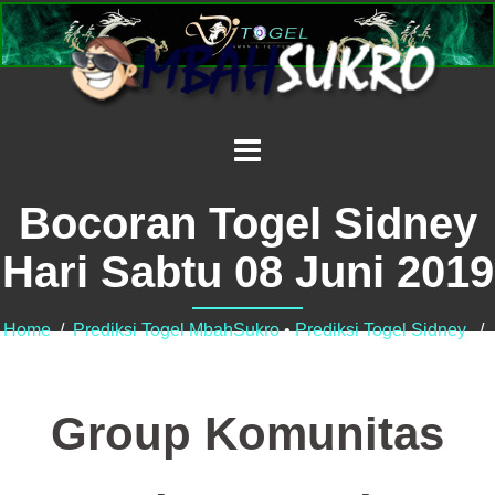
Bocoran Togel Sidney
Hari Sabtu 08 Juni 2019
Home
/
Prediksi Togel MbahSukro
•
Prediksi Togel Sidney
/
Bocoran Togel Sidney Hari Sabtu 08 Juni 2019
Group Komunitas