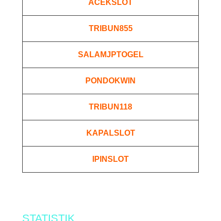
ACEKSLOT
TRIBUN855
SALAMJPTOGEL
PONDOKWIN
TRIBUN118
KAPALSLOT
IPINSLOT
STATISTIK