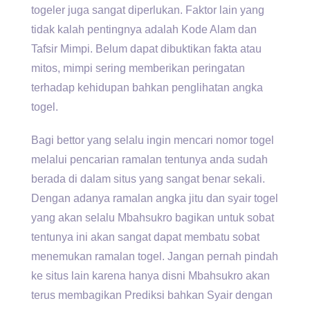
togeler juga sangat diperlukan. Faktor lain yang
tidak kalah pentingnya adalah Kode Alam dan
Tafsir Mimpi. Belum dapat dibuktikan fakta atau
mitos, mimpi sering memberikan peringatan
terhadap kehidupan bahkan penglihatan angka
togel.
Bagi bettor yang selalu ingin mencari nomor togel
melalui pencarian ramalan tentunya anda sudah
berada di dalam situs yang sangat benar sekali.
Dengan adanya ramalan angka jitu dan syair togel
yang akan selalu Mbahsukro bagikan untuk sobat
tentunya ini akan sangat dapat membatu sobat
menemukan ramalan togel. Jangan pernah pindah
ke situs lain karena hanya disni Mbahsukro akan
terus membagikan Prediksi bahkan Syair dengan