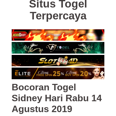
Situs Togel
Terpercaya
Bocoran Togel
Sidney Hari Rabu 14
Agustus 2019