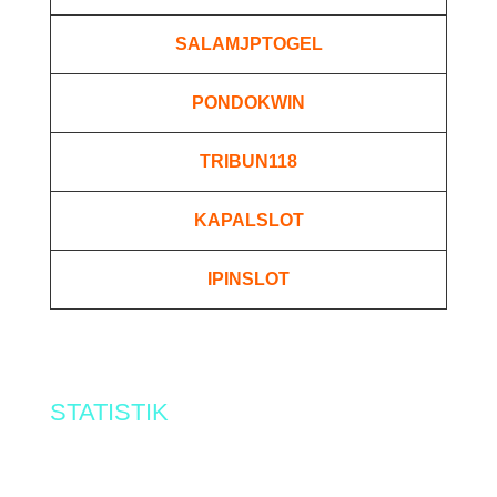
SALAMJPTOGEL
PONDOKWIN
TRIBUN118
KAPALSLOT
IPINSLOT
STATISTIK