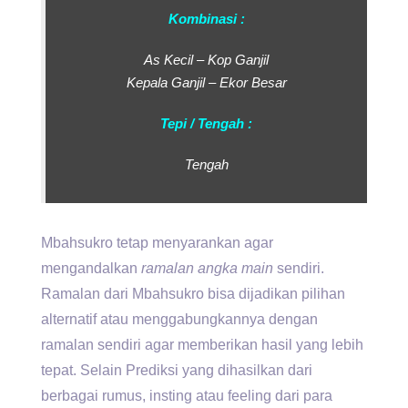
Kombinasi :
As Kecil – Kop Ganjil
Kepala Ganjil – Ekor Besar
Tepi / Tengah :
Tengah
Mbahsukro tetap menyarankan agar
mengandalkan
ramalan angka main
sendiri.
Ramalan dari Mbahsukro bisa dijadikan pilihan
alternatif atau menggabungkannya dengan
ramalan sendiri agar memberikan hasil yang lebih
tepat. Selain Prediksi yang dihasilkan dari
berbagai rumus, insting atau feeling dari para