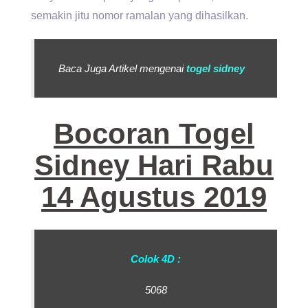
semakin jitu nomor ramalan yang dihasilkan.
Baca Juga Artikel mengenai
togel sidney
Bocoran Togel
Sidney Hari Rabu
14 Agustus 2019
Colok 4D :
5068