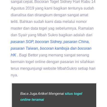
sangat cepat. Bocoran Togel Sidney Hari Rabu 14
Agustus 2019 yang kami bagikan tentunya sudah
dianalisa dan dirangkum dengan sangat amat
teliti. Bahkan sudah kami data melalui nomor
master dan data togel yag sebelumnya. Ramalan
dan Syair yang Mbah Sukro bagikan adalah dari
pasaran SGP, bocoran Sidney, pasaran China,
pasaran Taiwan, bocoran kamboja dan bocoran
HK
. Bagi Bettor yang memang sangat senang
bermain togel online dengan pasaran ini silahkan
terus mengunjungi website MbahSukro setiap hari
nya.
Baca Juga Artikel Mengenai
situs togel
online teramai