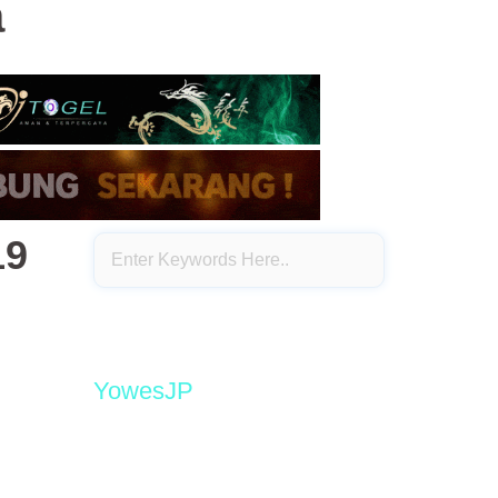
a
19
YowesJP