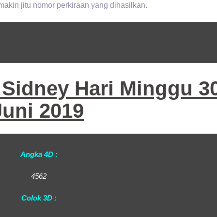
kin jitu nomor perkiraan yang dihasilkan.
 Sidney Hari Minggu 3
Juni 2019
Angka 4D :
4562
Colok 3D :