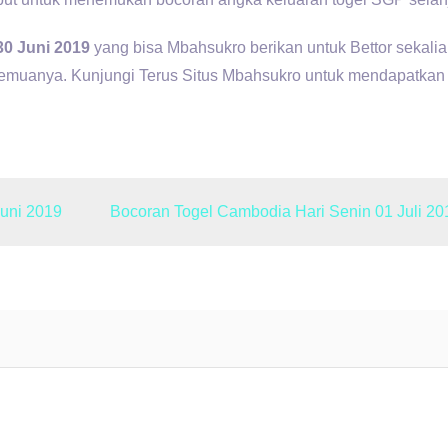
30 Juni 2019
yang bisa Mbahsukro berikan untuk Bettor sekalia
emuanya. Kunjungi Terus Situs Mbahsukro untuk mendapatkan
uni 2019
Bocoran Togel Cambodia Hari Senin 01 Juli 20