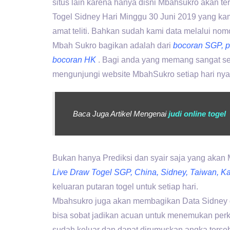
situs lain karena hanya disni Mbahsukro akan 
Togel Sidney Hari Minggu 30 Juni 2019 yang ka
amat teliti. Bahkan sudah kami data melalui no
Mbah Sukro bagikan adalah dari
bocoran SGP, p
bocoran HK
. Bagi anda yang memang sangat sen
mengunjungi website MbahSukro setiap hari nya
Baca Juga Artikel Mengenai
judi online togel
Bukan hanya Prediksi dan syair saja yang akan
Live Draw Togel SGP, China, Sidney, Taiwan, 
keluaran putaran togel untuk setiap hari.
Mbahsukro juga akan membagikan Data Sidney da
bisa sobat jadikan acuan untuk menemukan perkir
sudah keluar dan dapat dirumuskan angka terse