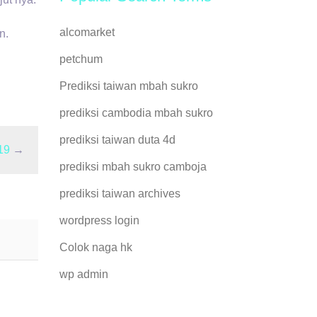
alcomarket
n.
petchum
Prediksi taiwan mbah sukro
prediksi cambodia mbah sukro
prediksi taiwan duta 4d
19
→
prediksi mbah sukro camboja
prediksi taiwan archives
wordpress login
Colok naga hk
wp admin