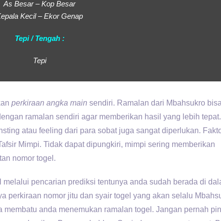
As Besar – Kop Besar
epala Kecil – Ekor Genap
Tepi / Tengah :
Tepi
kan
perkiraan angka main
sendiri. Ramalan dari Mbahsukro bis
dengan ramalan sendiri agar memberikan hasil yang lebih tepat.
sting atau feeling dari para sobat juga sangat diperlukan. Fakto
afsir Mimpi. Tidak dapat dipungkiri, mimpi sering memberikan
tan nomor togel.
l melalui pencarian prediksi tentunya anda sudah berada di da
a perkiraan nomor jitu dan syair togel yang akan selalu Mbahs
isa membatu anda menemukan ramalan togel. Jangan pernah pi