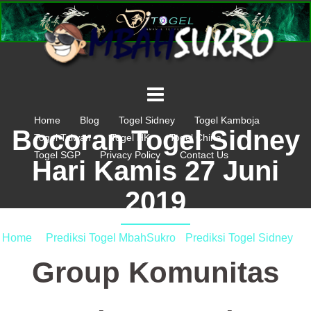
Home
Blog
Togel Sidney
Togel Kamboja
Bocoran Togel Sidney
Togel Taiwan
Togel HK
Togel China
Togel SGP
Privacy Policy
Contact Us
Hari Kamis 27 Juni
2019
Home
/
Prediksi Togel MbahSukro
•
Prediksi Togel Sidney
/
Bocoran Togel Sidney Hari Kamis 27 Juni 2019
Group Komunitas