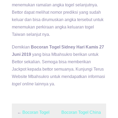
menemukan ramalan angka togel selanjutnya.
Bettor dapat melihat nomor prediksi yang sudah
keluar dan bisa dirumuskan angka tersebut untuk
menemukan perkiraan angka keluaran togel
Taiwan selanjut nya.
Demikian
Bocoran Togel Sidney Hari Kamis 27
Juni 2019
yang bisa Mbahsukro berikan untuk
Bettor sekalian. Semoga bisa memberikan
Jackpot kepada bettor semuanya. Kunjungi Terus
Website Mbahsukro untuk mendapatkan informasi
togel online
lainnya ya.
←
Bocoran Togel
Bocoran Togel China