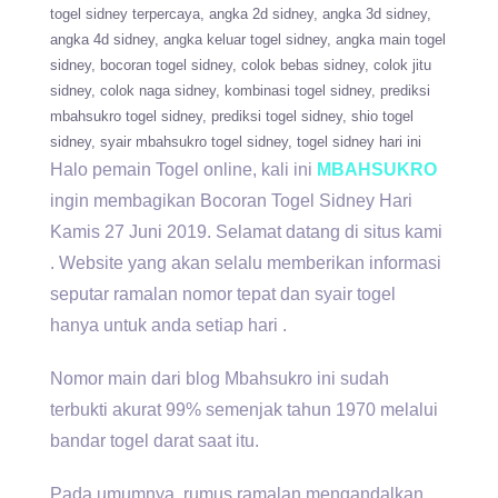
togel sidney terpercaya
angka 2d sidney
angka 3d sidney
angka 4d sidney
angka keluar togel sidney
angka main togel
sidney
bocoran togel sidney
colok bebas sidney
colok jitu
sidney
colok naga sidney
kombinasi togel sidney
prediksi
mbahsukro togel sidney
prediksi togel sidney
shio togel
sidney
syair mbahsukro togel sidney
togel sidney hari ini
Halo pemain Togel online, kali ini
MBAHSUKRO
ingin membagikan Bocoran Togel Sidney Hari
Kamis 27 Juni 2019. Selamat datang di situs kami
. Website yang akan selalu memberikan informasi
seputar ramalan nomor tepat dan syair togel
hanya untuk anda setiap hari .
Nomor main dari blog Mbahsukro ini sudah
terbukti akurat 99% semenjak tahun 1970 melalui
bandar togel darat saat itu.
Pada umumnya, rumus ramalan mengandalkan