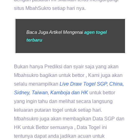
situs MbahSukro setiap hari nya.
Baca Juga Artikel Mengenai
agen togel
terbaru
Bukan hanya Prediksi dan syair saja yang akan
Mbahsukro bagikan untuk bettor , Kami juga akan
selalu menampilkan
Live Draw Togel SGP, China,
Sidney, Taiwan, Kamboja dan HK
untuk bettor
yang ingin tahu dan melihat secara langsung
keluaran putaran togel untuk setiap hari.
Mbahsukro juga akan membagikan Data SGP dan
HK untuk Bettor semuanya , Data Togel ini
tentunya dapat anda jadikan acuan untuk