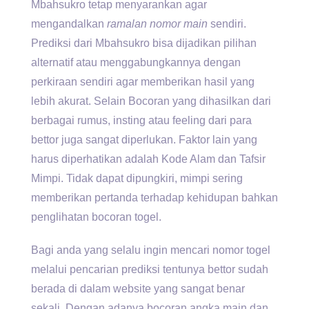
Mbahsukro tetap menyarankan agar
mengandalkan
ramalan nomor main
sendiri.
Prediksi dari Mbahsukro bisa dijadikan pilihan
alternatif atau menggabungkannya dengan
perkiraan sendiri agar memberikan hasil yang
lebih akurat. Selain Bocoran yang dihasilkan dari
berbagai rumus, insting atau feeling dari para
bettor juga sangat diperlukan. Faktor lain yang
harus diperhatikan adalah Kode Alam dan Tafsir
Mimpi. Tidak dapat dipungkiri, mimpi sering
memberikan pertanda terhadap kehidupan bahkan
penglihatan bocoran togel.
Bagi anda yang selalu ingin mencari nomor togel
melalui pencarian prediksi tentunya bettor sudah
berada di dalam website yang sangat benar
sekali. Dengan adanya bocoran angka main dan