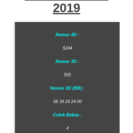
2019
Nomor 4D :
9244
Nomor 3D :
555
Nomor 2D (BB) :
58 34 24 24 00
Colok Bebas :
4