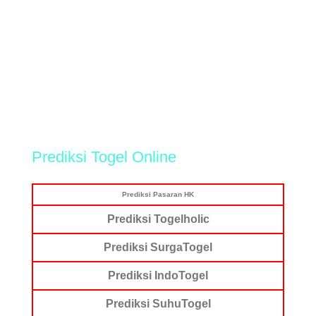
Prediksi Togel Online
Prediksi Pasaran HK
Prediksi Togelholic
Prediksi SurgaTogel
Prediksi IndoTogel
Prediksi SuhuTogel