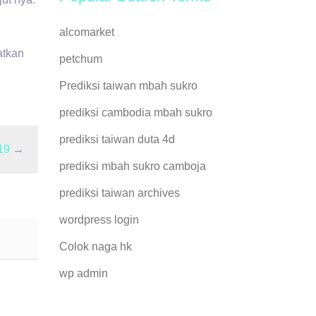
alcomarket
atkan
petchum
Prediksi taiwan mbah sukro
prediksi cambodia mbah sukro
prediksi taiwan duta 4d
19
→
prediksi mbah sukro camboja
prediksi taiwan archives
wordpress login
Colok naga hk
wp admin