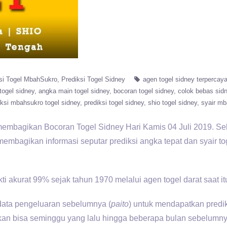
si Togel MbahSukro
Prediksi Togel Sidney
agen togel sidney terpercay
togel sidney
angka main togel sidney
bocoran togel sidney
colok bebas sid
iksi mbahsukro togel sidney
prediksi togel sidney
shio togel sidney
syair m
membagikan Bocoran Togel Sidney Hari Kamis 04 Juli 2019. Se
membagikan informasi seputar prediksi angka tepat dan syair to
ti akurat 99% sejak tahun 1970 melalui agen togel darat saat it
ata pengeluaran sebelumnya (
paito
) untuk mendapatkan predi
hkan bisa seminggu yang lalu hingga beberapa bulan sebelumny