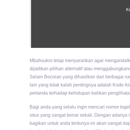
K
Mbahsukro tetap menyarankan agar mengandal
dijadikan pilihan alternatif atau menggabungkan
Selain Bocoran yang dihasilkan dari berbagai rumu
lain yang tidak kalah pentingnya adalah Kode Al
pertanda terhadap kehidupan bahkan penglihata
Bagi anda yang selalu ingin mencari nomor toge
situs yang sangat benar sekali. Dengan adanya 
bagikan untuk anda tentunya ini akan sangat d