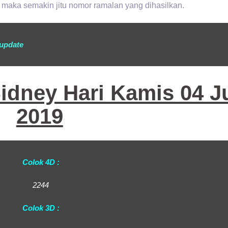
maka semakin jitu nomor ramalan yang dihasilkan.
rupdate
idney Hari Kamis 04 Ju
2019
Colok 4D :
2244
Colok 3D :