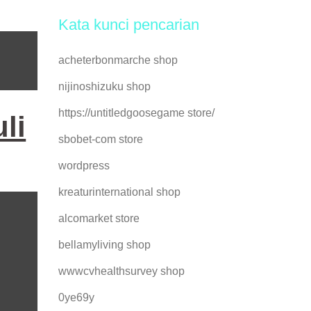
Kata kunci pencarian
acheterbonmarche shop
nijinoshizuku shop
https://untitledgoosegame store/
li
sbobet-com store
wordpress
kreaturinternational shop
alcomarket store
bellamyliving shop
wwwcvhealthsurvey shop
0ye69y