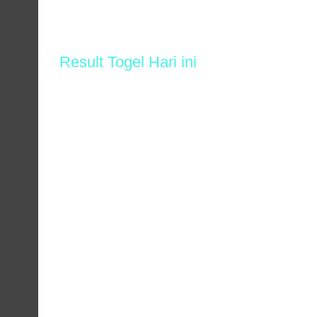
Result Togel Hari ini