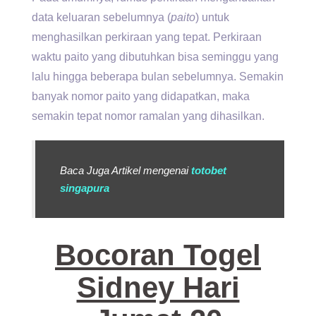
data keluaran sebelumnya (
paito
) untuk
menghasilkan perkiraan yang tepat. Perkiraan
waktu paito yang dibutuhkan bisa seminggu yang
lalu hingga beberapa bulan sebelumnya. Semakin
banyak nomor paito yang didapatkan, maka
semakin tepat nomor ramalan yang dihasilkan.
Baca Juga Artikel mengenai
totobet
singapura
Bocoran Togel
Sidney Hari