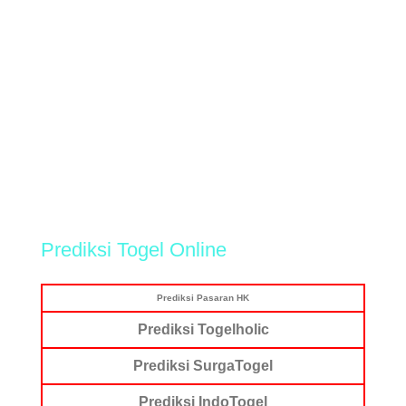
Prediksi Togel Online
Prediksi Pasaran HK
Prediksi Togelholic
Prediksi SurgaTogel
Prediksi IndoTogel