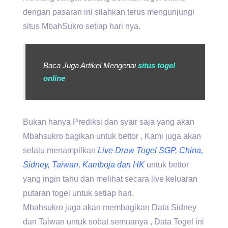
dengan pasaran ini silahkan terus mengunjungi
situs MbahSukro setiap hari nya.
Baca Juga Artikel Mengenai
situs togel
online
Bukan hanya Prediksi dan syair saja yang akan
Mbahsukro bagikan untuk bettor , Kami juga akan
selalu menampilkan
Live Draw Togel SGP, China,
Sidney, Taiwan, Kamboja dan HK
untuk bettor
yang ingin tahu dan melihat secara live keluaran
putaran togel untuk setiap hari.
Mbahsukro juga akan membagikan Data Sidney
dan Taiwan untuk sobat semuanya , Data Togel ini