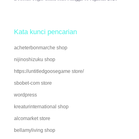
Kata kunci pencarian
acheterbonmarche shop
nijinoshizuku shop
https://untitledgoosegame store/
sbobet-com store
wordpress
kreaturinternational shop
alcomarket store
bellamyliving shop