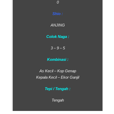
0
Shio :
ANJING
Colok Naga :
3 – 9 – 5
Kombinasi :
As Kecil – Kop Genap
Kepala Kecil – Ekor Ganjil
Tepi / Tengah :
Tengah