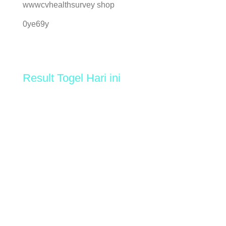
wwwcvhealthsurvey shop
0ye69y
Result Togel Hari ini